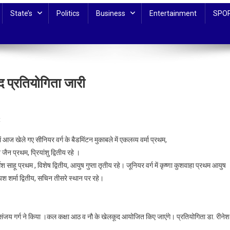
State’s
Politics
Business
Entertainment
SPO
द प्रतियोगिता जारी
On
t
एमडी
ज खेले गए सीनियर वर्ग के बैडमिंटन मुकाबले में एकलव्य वर्मा प्रथम,
जैन
 जैन प्रथम, प्रियांशु द्वितीय रहे ।
इंटर
 साहू प्रथम , विशेष द्वितीय, आयुष गुप्ता तृतीय रहे। जूनियर वर्ग में कृष्णा कुशवाहा प्रथम आयुष
कॉलेज
यश शर्मा द्वितीय, सचिन तीसरे स्थान पर रहे।
की
वार्षिक
खेलकूद
प्रतियोगिता
र संजय गर्ग ने किया ।कल कक्षा आठ व नौ के खेलकूद आयोजित किए जाएंगे। प्रतियोगिता डा. रीनेश
जारी