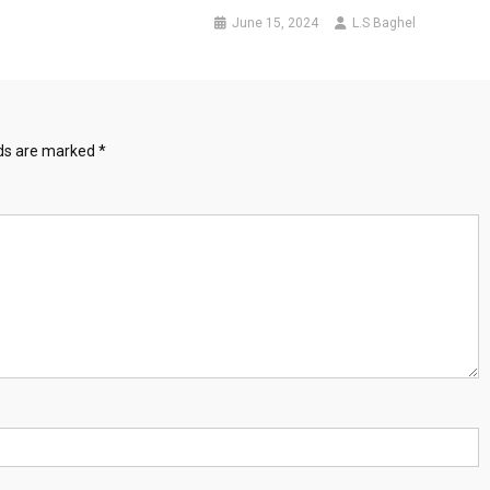
June 15, 2024
L.S Baghel
lds are marked
*