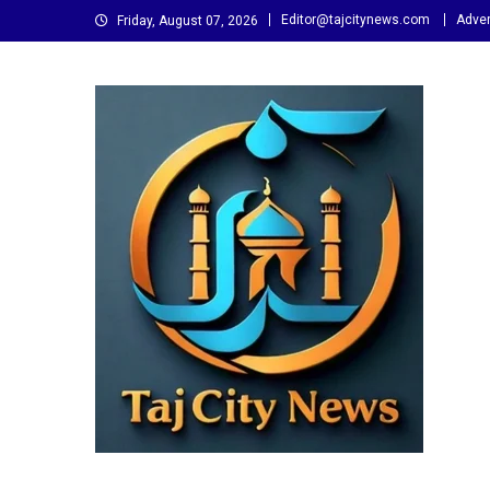
Skip
Editor@tajcitynews.com
Adver
Friday, August 07, 2026
to
content
Taj City News
एक नई सोच…