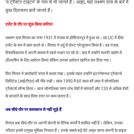
‘द ट्रैक्‍टर टाइटन’ के नाम से भी जानते हैं। आइए, यहां लक्ष्‍मण दास के बारे में
बनाई
कुछ दिलचस्‍प बातें जानते हैं।
एजेंट के तौर पर शुरू क‍िया कर‍ियर
लक्ष्‍मण दास मित्तल का जन्म 1931 में पंजाब के होशियारपुर में हुआ था। वह LIC में बीमा
एजेंट के रूप में काम करते थे। मित्तल ने उर्दू में पोस्‍ट ग्रेजुएशन किया है। वह पंजाब
विश्वविद्यालय में अपनी क्‍लास में पहले स्थान पर रहे थे। बाद में उन्होंने मारुति उद्योग में
डीलरशिप के लिए आवेदन किया लेकिन उनका आवेदन खारिज कर दिया गया।
फिर मित्तल ने कारोबारी जगत में कदम रखा। इसके तहत उन्‍होंने इंटरनेशनल ट्रैक्टर्स
लिमिटेड (आईटीएल) की नींव रखी। साल 1990 में 60 साल की उम्र में सोनालिका
ट्रैक्टर्स लॉन्च किया। आज सोनालिका ग्रुप पांच देशों में संयंत्रों और 120 से अधिक देशों
के बाजारों के साथ विश्व स्तर पर काम करता है।
अब सीधे तौर पर कामकाज से नहीं जुड़े हैं
मित्तल अब सीधे तौर पर अपनी कंपनी के दैनिक कार्यों में शामिल नहीं हैं। लेकिन, उनका
परिवार इसमें प्रमुख भूमिका निभाता है। उनके सबसे बड़े बेटे अमृत सागर कंपनी के वाइस