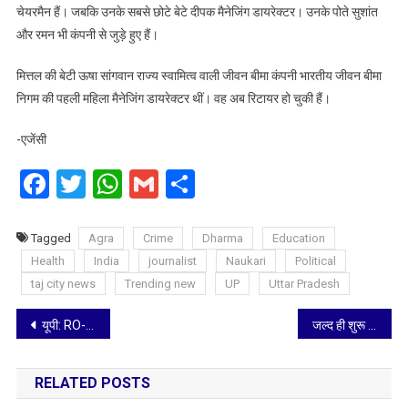
चेयरमैन हैं। जबकि उनके सबसे छोटे बेटे दीपक मैनेजिंग डायरेक्‍टर। उनके पोते सुशांत
और रमन भी कंपनी से जुड़े हुए हैं।
मित्तल की बेटी ऊषा सांगवान राज्य स्वामित्व वाली जीवन बीमा कंपनी भारतीय जीवन बीमा
निगम की पहली महिला मैनेजिंग डायरेक्‍टर थीं। वह अब रिटायर हो चुकी हैं।
-एजेंसी
Facebook
Twitter
WhatsApp
Gmail
Share
Tagged
Agra
Crime
Dharma
Education
Health
India
journalist
Naukari
Political
taj city news
Trending new
UP
Uttar Pradesh
Post
यूपी: RO-ARO पेपर लीक मामले में STF ने लखनऊ के गोमतीनगर से कोचिंग संचालक को किया गिरफ्तार
जल्द ही शुरू होगी UPI से कैश डिपॉजिट मशीन में पैसे जमा करने की सुविधा
navigation
RELATED POSTS