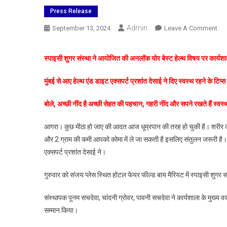
Press Release
Admin
On
September 13, 2024
Leave A Comment
आ
के
स्पाइसी शुगर संस्था ने आयोजित की अनलॉक योर बेस्ट हेल्थ विषय पर कार्यशा
दौर
में
मुंबई से आए हेल्थ एंड डाइट एक्सपर्ट प्रशांत देसाई ने दिए स्वस्थ रहने के टिप्स
शुगर
बन
बोले, अच्छी नींद है अच्छी सेहत की पहचान, गहरी नींद और सपने रखते हैं स्वस्
चुक
है
आगरा। कुछ मीठा हो जाए की आदत आज धूम्रपान की तरह हो चुकी है। शरीर को 
धूम्
और 2 ग्राम की कमी आपको कोमा में ले जा सकती है इसलिए संतुलन जरूरी है
की
एक्सपर्ट प्रशांत देसाई ने।
तरह
आद
गुरुवार को संजय प्लेस स्थित होटल फेयर फील्ड बाय मैरियट में स्पाइसी शुगर
प्रश
देसा
संस्थापक पूनम सचदेवा, चांदनी ग्रोवर, पावनी सचदेवा ने कार्यशाला के मुख्य वक्
सम्मान किया।