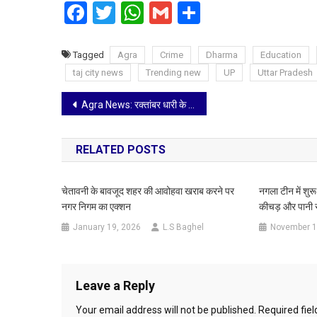
Facebook
Twitter
WhatsApp
Gmail
Share
Tagged
Agra
Crime
Dharma
Education
taj city news
Trending new
UP
Uttar Pradesh
Post
Agra News: रक्तांबर धारी के रूप में गजानन ने दिए दर्शन, 100 किलो का मोदक बना आकर्षण का केंद्र
navigation
RELATED POSTS
चेतावनी के बावजूद शहर की आवोहवा खराब करने पर
नगला टीन में शुरू
नगर निगम का एक्शन
कीचड़ और पानी से
January 19, 2026
L.S Baghel
November 1
Leave a Reply
Your email address will not be published.
Required fie