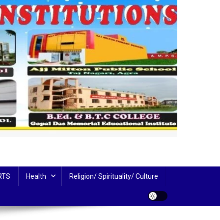
RTS
Health
Religion/ Spirituality/ Culture