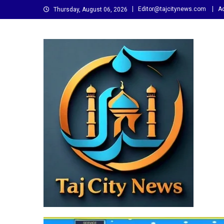
Skip
Editor@tajcitynews.com
Ad
Thursday, August 06, 2026
to
content
Taj City News
एक नई सोच…