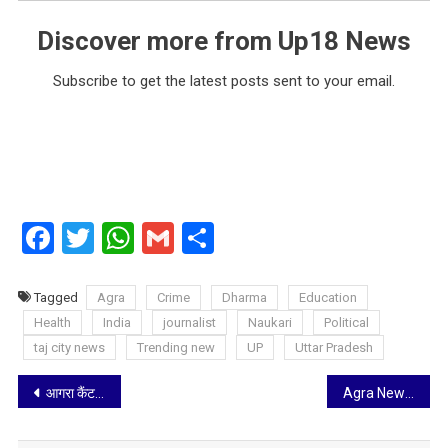
Discover more from Up18 News
Subscribe to get the latest posts sent to your email.
Facebook
Twitter
WhatsApp
Gmail
Share
Tagged
Agra
Crime
Dharma
Education
Health
India
journalist
Naukari
Political
taj city news
Trending new
UP
Uttar Pradesh
Post
आगरा कैंट स्टेशन के वेटिंग रूम के फर्श पर पड़ा हुआ मिला नवजात, माँ हुई गायब तो आरपीएफ बनी सहारा
Agra News: मां और चाचा निकले मासूम रौनक के हत्यारे, अवैध संबंध को देख बालक की गई हत्या, दोनों गिरफ्तार
navigation