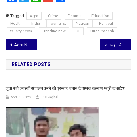
Tagged
Agra
Crime
Dharma
Education
Health
India
journalist
Naukari
Political
taj city news
Trending new
UP
Uttar Pradesh
Post
Agra News: ताजमहल के आसपास पर्यटकों को ठगने वाले 6 दलाल गिरफ्तार, पुलिस ने लिया बड़ा एक्शन
ताजमहल में वीकेंड पर उमड़ी भारी भीड़, पार्किंग और सड़क जाम, विदेशी सैलानी भी पहुंचे भारी संख्या में
navigation
RELATED POSTS
जूता मंडी का सही संचालन करने को प्रस्ताव बनाने के समाज कल्याण मंत्री के आदेश
April 5, 2023
L.S Baghel