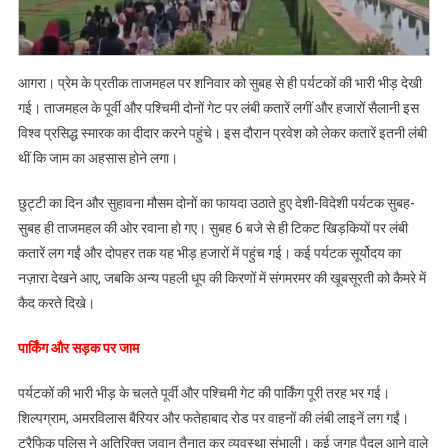
सड़क
पर
जाम,
विदेशी
आगरा। प्रेम के प्रतीक ताजमहल पर शनिवार को सुबह से ही पर्यटकों की भारी भीड़ देखी
सैलानी
गई। ताजमहल के पूर्वी और पश्चिमी दोनों गेट पर लंबी कतारें लगीं और हजारों सैलानी इस
भी
विश्व प्रसिद्ध स्मारक का दीदार करने पहुंचे। इस दौरान प्रवेश को लेकर कतारें इतनी लंबी
पहुंचे
थीं कि जाम का अहसास होने लगा।
भारी
संख्या
छुट्टी का दिन और सुहावना मौसम दोनों का फायदा उठाते हुए देशी-विदेशी पर्यटक सुबह-
में
सुबह ही ताजमहल की ओर रवाना हो गए। सुबह 6 बजे से ही टिकट खिड़कियों पर लंबी
कतारें लग गईं और दोपहर तक यह भीड़ हजारों में पहुंच गई। कई पर्यटक सूर्योदय का
नज़ारा देखने आए, जबकि अन्य पहली धूप की किरणों में संगमरमर की खूबसूरती को कैमरे में
कैद करते दिखे।
पार्किंग और सड़क पर जाम
पर्यटकों की भारी भीड़ के चलते पूर्वी और पश्चिमी गेट की पार्किंग पूरी तरह भर गई।
शिल्पग्राम, अमरविलास बैरियर और फतेहाबाद रोड पर वाहनों की लंबी लाइनें लग गईं।
ट्रैफिक पुलिस ने अतिरिक्त जवान तैनात कर व्यवस्था संभाली। कई जगह पैदल आने वाले