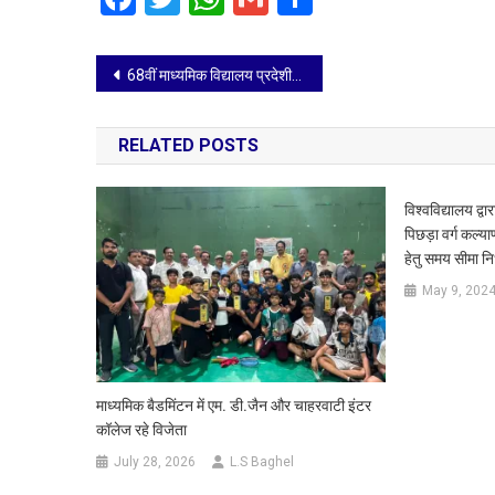
Post
68वीं माध्यमिक विद्यालय प्रदेशीय क्रिकेट प्रतियोगिता का आगाज 15 अक्टूबर से ताजनगरी में
navigation
RELATED POSTS
विश्वविद्यालय द्
पिछड़ा वर्ग कल्याण
हेतु समय सीमा निर
May 9, 202
माध्यमिक बैडमिंटन में एम. डी.जैन और चाहरवाटी इंटर
कॉलेज रहे विजेता
July 28, 2026
L.S Baghel