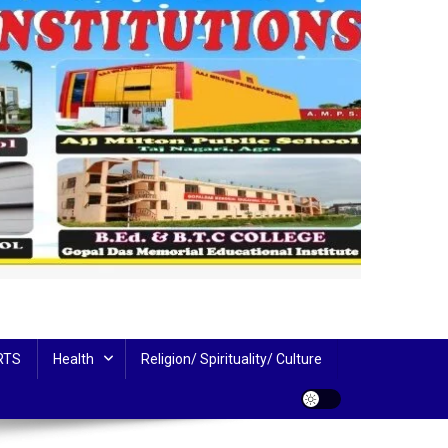
RTS
Health
Religion/ Spirituality/ Culture