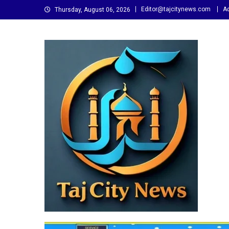
Skip
Editor@tajcitynews.com
Ad
Thursday, August 06, 2026
to
content
Taj City News
एक नई सोच…