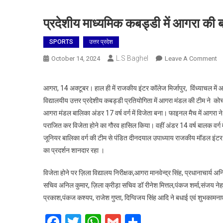
प्रदेशीय माध्यमिक कबड्डी में आगरा की ब
SPORTS
उत्तर प्रदेश
L.S Baghel
O
October 14, 2024
Leave A Comment
प्
मा
आगरा, 14 अक्टूबर। हाल ही में राजकीय इंटर कॉलेज मिर्जापुर, विंध्याचल में
कब
विद्यालयीय उत्तर प्रदेशीय कबड्डी प्रतियोगिता में आगरा मंडल की टीम ने कोच ल
में
आगरा मंडल बालिका अंडर 17 वर्ष वर्ग में विजेता बना। फाइनल मैच में आगर
आ
पराजित कर विजेता होने का गौरव हासिल किया। वहीं अंडर 14 वर्ष बालक वर्ग
की
जूनियर बालिका वर्ग की टीम से पंडित दीनदयाल उपाध्याय राजकीय मॉडल इंटर 
बा
बनी
का प्रदर्शन शानदार रहा ।
चै
विजेता होने पर ज़िला विद्यालय निरीक्षक,आगरा मानवेन्द्र सिंह, प्रधानाचार्य अन
सचिव अनिल कुमार, ज़िला क्रीड़ा सचिव डॉ रीनेश मित्तल,पंकज शर्मा,संजय नेह
प्रकाश,पंकज कश्यप, राजेश गुप्ता, दिग्विजय सिंह आदि ने बधाई एवं शुभकामनाएँ
Facebook
Twitter
WhatsApp
Gmail
Share