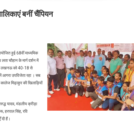
ालिकाएं बनीं चैंपियन
n
रदेशीय
ध्यमिक
 आयोजित हुई 68वीं माध्यमिक
ड्डी
ता चौहान के मार्ग दर्शन में
ा ने लखनऊ को 40-18 से
गरा
 में आगरा उपविजेता रहा । सब
कालेज मिढ़ाकुर की खिलाड़ियों
लिकाएं
ं
ंपियन
िरुद्ध यादव, मंडलीय क्रीड़ा
रू, हरपाल सिंह, रवि
 दी हैं।