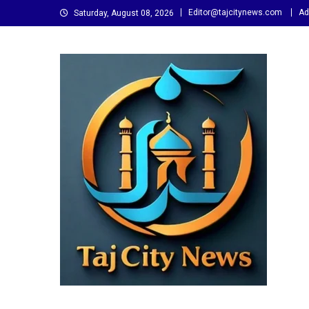
Skip
Editor@tajcitynews.com
Ad
Saturday, August 08, 2026
to
content
Taj City News
एक नई सोच…