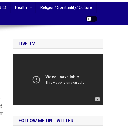
RTS
Health
Religion/ Spirituality/ Culture
LIVE TV
े
ाई
ाब
FOLLOW ME ON TWITTER