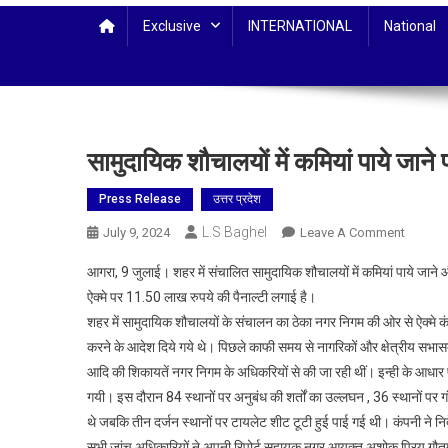
Exclusive
INTERNATIONAL
National
सामुदायिक शौचालयों में कमियां पाये जान
Press Release
उत्तर प्रदेश
L.S Baghel
On
July 9, 2024
Leave A Comment
सामुदायि
आगरा, 9 जुलाई। शहर में संचालित सामुदायिक शौचालयों में कमियां पाये जाने 
शौचालयों
ऐक्मे पर 11.50 लाख रुपये की पैनाल्टी लगाई है।
में
शहर में सामुदायिक शौचालयों के संचालन का ठेका नगर निगम की ओर से ऐक्मे कंप
कमियां
करने के आदेश दिये गये थे। पिछले काफी समय से नागरिकों और क्षेत्रीय सभासदों
पाये
जाने
आदि की शिकायतें नगर निगम के अधिकरियों से की जा रही थीं। इन्ही के आध
पर
गयी। इस दौरान 84 स्थानों पर अनुबंध की शर्तों का उल्लघन , 36 स्थानों पर 
लगाया
थे जबकि तीन दर्जन स्थानों पर टायलेट शीट टूटी हुई पाई गई थी। कंपनी ने नि
11.50
सभी जांच अधिकारियों ने अपनी रिपोर्ट सहायक नगर आयुक्त अशोक प्रिय गौत