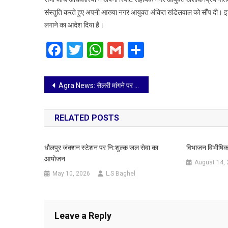
लाख
संस्तुति करते हुए अपनी आख्या नगर आयुक्त अंकित खंडेलवाल को सौंप दी। इस
का
लगाने का आदेश दिया है।
जुर्माना
Facebook
Twitter
WhatsApp
Gmail
Share
Post
Agra News: सैलरी मांगने पर संवेदना के एचआर ने गाली देते हुए कहा, नहीं मिलेगी, जो उखाड़ सकता है उखाड़ ले
navigation
RELATED POSTS
धौलपुर जंक्शन स्टेशन पर नि:शुल्क जल सेवा का
विभाजन विभीषिका
आयोजन
August 14,
May 10, 2026
L.S Baghel
Leave a Reply