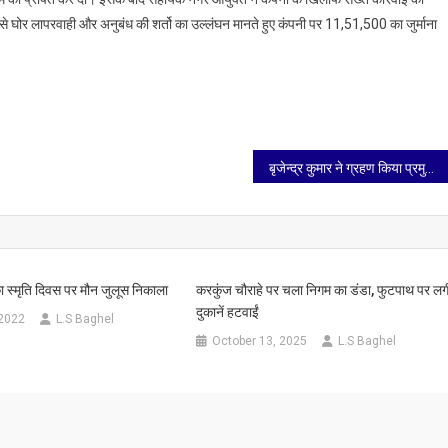
े घोर लापरवाही और अनुबंध की शर्तो का उल्लंघन मानते हुए कंपनी पर 11,51,500 का जुर्माना
बृजेन्द्र कुमार ने ग्रहण किया प्रमुख मुख्य वाणिज्य प्रबंधक, उत्तर मध्य रेलवे का कार्यभार
 स्मृति दिवस पर मौन जुलूस निकाला
करकुंज चौराहे पर चला निगम का डंडा, फुटपाथ पर लगी
दुकानें हटवाईं
 2022
L.S Baghel
October 13, 2025
L.S Baghel