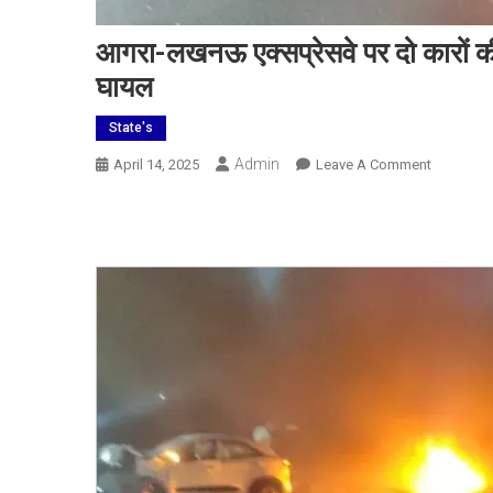
आगरा-लखनऊ एक्सप्रेसवे पर दो कारों की
घायल
State's
Admin
On
April 14, 2025
Leave A Comment
आगरा-
लखनऊ
एक्सप्रेसवे
पर
दो
कारों
की
टक्कर
में
भीषण
हादसा,
एक
कार