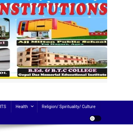
RTS
Health
Religion/ Spirituality/ Culture