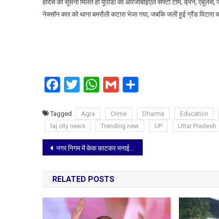
हादसे की सूचना मिलते ही यूपीडा की आरजीबीईएल सेफ्टी टीम, क्रेन, एंबुलेंस,
नेक्सॉन कार को थाना बमरौली कटारा भेजा गया, जबकि जली हुई ग्रैंड विटारा को
Facebook
Twitter
WhatsApp
Gmail
Share
Tagged
Agra
Crime
Dharma
Education
taj city news
Trending new
UP
Uttar Pradesh
Post
नगर निगम में केक काटकर मनाई गई बाबा साहेब आंबेडकर की जयंती
navigation
RELATED POSTS