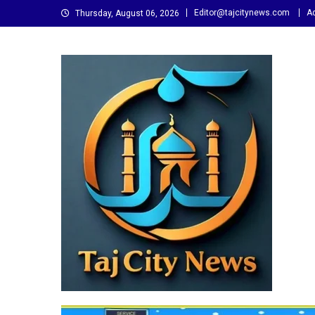
Skip
Editor@tajcitynews.com
Ad
Thursday, August 06, 2026
to
content
Taj City News
एक नई सोच…