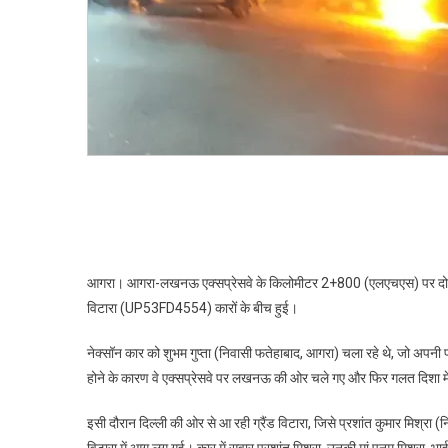
में
लगी
आग,
चार
घायल
आगरा। आगरा-लखनऊ एक्सप्रेसवे के किलोमीटर 2+800 (एलएचएस) पर दो का
विटारा (UP53FD4554) कारों के बीच हुई।
नेक्सॉन कार को शुभम गुप्ता (निवासी फतेहाबाद, आगरा) चला रहे थे, जो अपनी पत्
होने के कारण वे एक्सप्रेसवे पर लखनऊ की ओर चले गए और फिर गलत दिशा में 
इसी दौरान दिल्ली की ओर से आ रही ग्रैंड विटारा, जिसे प्रशांत कुमार मिश्रा (न
विटारा में आग लग गई। कार में सवार प्रशांत मिश्रा, उनकी मां पूनम मिश्रा