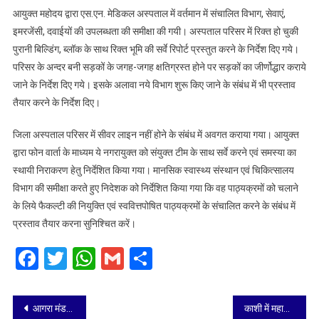
आयुक्त महोदय द्वारा एस.एन. मेडिकल अस्पताल में वर्तमान में संचालित विभाग, सेवाएं,
इमरजेंसी, दवाईयों की उपलब्धता की समीक्षा की गयी। अस्पताल परिसर में रिक्त हो चुकी
पुरानी बिल्डिंग, ब्लॉक के साथ रिक्त भूमि की सर्वे रिपोर्ट प्रस्तुत करने के निर्देश दिए गये।
परिसर के अन्दर बनी सड़कों के जगह-जगह क्षतिग्रस्त होने पर सड़कों का जीर्णोद्धार कराये
जाने के निर्देश दिए गये। इसके अलावा नये विभाग शुरू किए जाने के संबंध में भी प्रस्ताव
तैयार करने के निर्देश दिए।
जिला अस्पताल परिसर में सीवर लाइन नहीं होने के संबंध में अवगत कराया गया। आयुक्त
द्वारा फोन वार्ता के माध्यम ये नगरायुक्त को संयुक्त टीम के साथ सर्वे करने एवं समस्या का
स्थायी निराकरण हेतु निर्देशित किया गया। मानसिक स्वास्थ्य संस्थान एवं चिकित्सालय
विभाग की समीक्षा करते हुए निदेशक को निर्देशित किया गया कि वह पाठ्यक्रमों को चलाने
के लिये फैकल्टी की नियुक्ति एवं स्ववित्तपोषित पाठ्यक्रमों के संचालित करने के संबंध में
प्रस्ताव तैयार करना सुनिश्चित करें।
Facebook
Twitter
WhatsApp
Gmail
Share
Post
आगरा मंडल ने माह जनवरी -2026 में माल ढुलाई से 45.67 करोड़ रुपये की आय अर्जित की, पिछले वर्ष इसी अवधि में 38.88 करोड़ रुपये की तुलना में आय में 17.45 प्रतिशत की वृद्धि
काशी में महाशिवरात्रि का आगाज: गणेश पूजन के साथ शुरू हुआ महापर्व, अब सभी विग्रहों का होगा रुद्राभिषेक