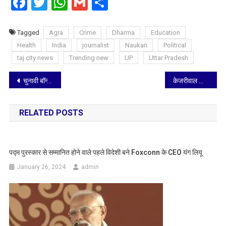
Facebook
Twitter
WhatsApp
Gmail
Share
Tagged
Agra
Crime
Dharma
Education
Health
India
journalist
Naukari
Political
taj city news
Trending new
UP
Uttar Pradesh
Post
चुनावी बॉन्ड से जुड़ी सभी जानकारियां SBI ने EC को सौंपी, सुप्रीम कोर्ट में हलफनामा भी दिया
केजरीवाल को दिल्‍ली हाईकोर्ट से मिला तगड़ा झटका, गिरफ्तारी पर रोक लगाने से इंकार
navigation
RELATED POSTS
पद्म पुरस्कार से सम्मानित होने वाले पहले विदेशी बने Foxconn के CEO यंग लियू
January 26, 2024
admin