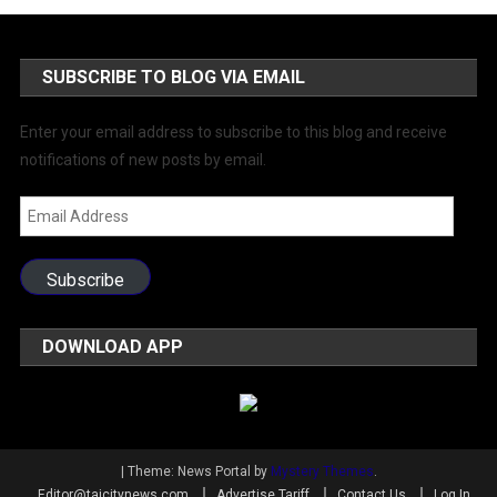
SUBSCRIBE TO BLOG VIA EMAIL
Enter your email address to subscribe to this blog and receive
notifications of new posts by email.
Email
Address
Subscribe
DOWNLOAD APP
|
Theme: News Portal by
Mystery Themes
.
Editor@tajcitynews.com
Advertise Tariff
Contact Us
Log In