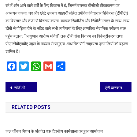
अभियान-
रहे हैं और आने वाले वर्षों के लिए विकास में हैं, जिनमें वयस्क बीसीजी टीकाकरण पर
मुख्य
अध्ययन करना, नए और छोटे उपचार आहारों सहित तपेदिक निवारक चिकित्सा (टीपीटी)
विकास
का विस्तार और तेजी से विस्तार करना, व्यापक रिकॉर्डिंग और रिपोर्टिंग तंत्र के साथ-साथ
अधिकारी
टीबी से पीड़ित होने के संदेह वाले सभी व्यक्तियों के लिए आणविक नैदानिक परीक्षण तक
पहुंच बढ़ाना, “आयुष्मान आरोग्य मंदिरों” तक टीबी सेवा वितरण का विकेंद्रीकरण तथा
पीएमटीबीएमबीए पहल के माध्यम से समुदाय-आधारित रोगी सहायता प्रणालियों को बढ़ाना
शामिल हैं।
Facebook
Twitter
WhatsApp
Gmail
Share
Post
सीडीओ को कस्तूरबा विद्यालय परिसर में साफ सफाई व्यवस्था संतोषजनक नहीं पाई
एंटी करप्शन के खिलाफ मोर्चा, लेखपालों ने काम नहीं किया, समाधान दिवस बेकार हो गया
navigation
RELATED POSTS
जल जीवन मिशन के अंतर्गत एक दिवसीय कार्यशाला का हुआ आयोजन