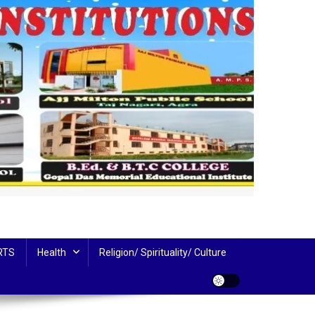
RTS
Health
Religion/ Spirituality/ Culture