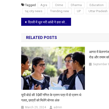
Tagged
Agra
Crime
Dharma
Education
taj city news
Trending new
UP
Uttar Pradesh
Post
दिल्ली में धूल भरी आंधी ने हवा को किया जहरीला, AQI लेबल बढ़ा, सांस के रोगी परेशान
navigation
RELATED POSTS
आगरा में बेलनगंज
रोड और तमाम कॉ
September 
यूपी बोर्ड की 10वीं गणित के प्रश्‍न पत्र में दो प्रश्‍न थे
गलत, छात्रों को मिलेंगे बोनस अंक
March 29, 2024
admin