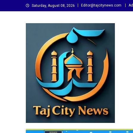
Skip
Editor@tajcitynews.com
Ad
Saturday, August 08, 2026
to
content
Taj City News
एक नई सोच…