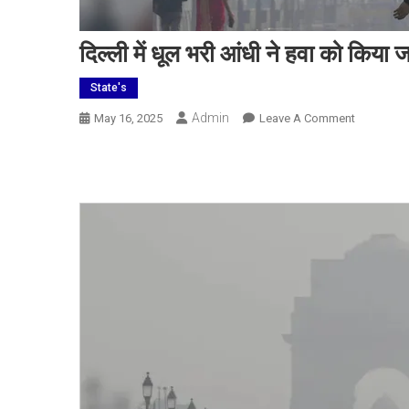
दिल्ली में धूल भरी आंधी ने हवा को किया
State's
Admin
On
May 16, 2025
Leave A Comment
दिल्ली
में
धूल
भरी
आंधी
ने
हवा
को
किया
जहरीला,
AQI
लेबल
बढ़ा,