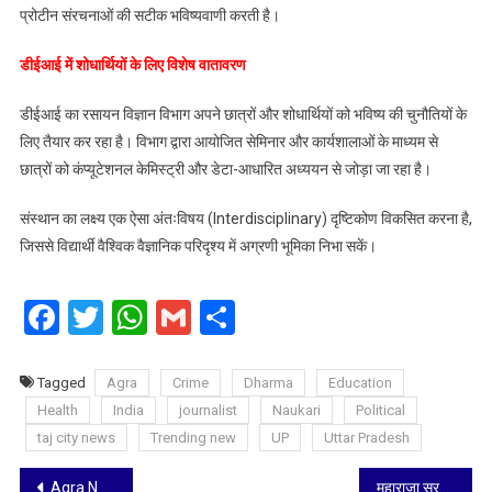
प्रोटीन संरचनाओं की सटीक भविष्यवाणी करती है।
डीईआई में शोधार्थियों के लिए विशेष वातावरण
डीईआई का रसायन विज्ञान विभाग अपने छात्रों और शोधार्थियों को भविष्य की चुनौतियों के
लिए तैयार कर रहा है। विभाग द्वारा आयोजित सेमिनार और कार्यशालाओं के माध्यम से
छात्रों को कंप्यूटेशनल केमिस्ट्री और डेटा-आधारित अध्ययन से जोड़ा जा रहा है।
संस्थान का लक्ष्य एक ऐसा अंतःविषय (Interdisciplinary) दृष्टिकोण विकसित करना है,
जिससे विद्यार्थी वैश्विक वैज्ञानिक परिदृश्य में अग्रणी भूमिका निभा सकें।
Facebook
Twitter
WhatsApp
Gmail
Share
Tagged
Agra
Crime
Dharma
Education
Health
India
journalist
Naukari
Political
taj city news
Trending new
UP
Uttar Pradesh
Post
Agra News: ब्रज की परंपरा में रंगेगी भागवत कथा, गोवर्धन में वृक्ष तले कथा सुनाएंगे संत चिन्मयानंद बापू
महाराजा सूरजमल का 319वां जन्मोत्सव: जाट महासभा ने आगरा किले के सामने प्रतिमा लगाने की उठाई मांग, दी घेराव की चेतावनी