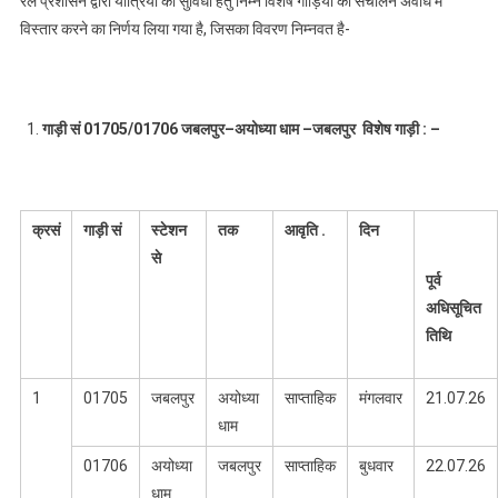
रेल प्रशासन द्वारा यात्रियों की सुविधा हेतु निम्न विशेष गाड़ियों की संचालन अवधि में
गाड़ियों
विस्तार करने का निर्णय लिया गया है, जिसका विवरण निम्नवत है-
की
संचालन
अवधि
में
गाड़ी सं
01705/01706
जबलपुर
–
अयोध्या धाम
–
जबलपुर
विशेष गाड़ी : –
विस्तार
करने
का
निर्णय
क्रसं
गाड़ी सं
स्टेशन
तक
आवृति
.
दिन
से
पूर्व
अधिसूचित
तिथि
1
01705
जबलपुर
अयोध्या
साप्ताहिक
मंगलवार
21.07.26
धाम
01706
अयोध्या
जबलपुर
साप्ताहिक
बुधवार
22.07.26
धाम