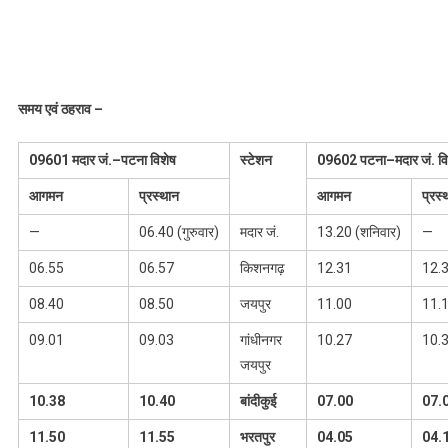
समय एवं ठहराव
–
09601
मदार जं.
–
पटना विशेष
स्टेशन
09602
पटना
–
मदार जं. व
आगमन
प्रस्थान
आगमन
प्रस्
—
06.40 (गुरुवार)
मदार जं.
13.20 (शनिवार)
—
06.55
06.57
किशनगढ़
12.31
12.
08.40
08.50
जयपुर
11.00
11.
09.01
09.03
गांधीनगर
10.27
10.
जयपुर
10.38
10.40
बांदीकुई
07.00
07.
11.50
11.55
भरतपुर
04.05
04.