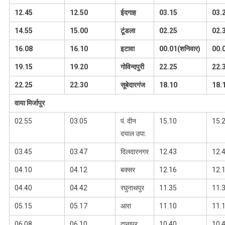
12.45
12.50
ईदगाह
03.15
03.
14.55
15.00
टूंडला
02.25
02.
16.08
16.10
इटावा
00.01(
शनिवार
)
00.
19.15
19.20
गोविन्दपुरी
22.25
22.
22.25
22.30
सूबेदारगंज
18.10
18.
वाया मिर्जापुर
02.55
03.05
पं. दीन
15.10
15.
दयाल उपा.
03.45
03.47
दिलदारनगर
12.43
12.
04.10
04.12
बक्सर
12.16
12.
04.40
04.42
रघुनाथपुर
11.35
11.
05.15
05.17
आरा
11.10
11.
06.08
06.10
दानापुर
10.40
10.