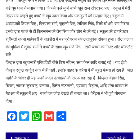
आगरा। अर्जुन नगर में स्थित इंडो किड्स प्राइमरी स्कूल का प्रथम क्रिसमस सेलिब्रेशन
किड्स
बड़े धूम धाम से मनाया गया। जिसमे नन्हे मुन्ने बच्चे खूब सज संवरकर आए। स्कूल में मेरी
प्राइमरी
क्रिसमस कहते हुए बच्चो ने खूब डांस किया और एक दूसरे को उपहार दिए। स्कूल में
स्कूल
अध्यापकों डिंपल सिंह , प्रियंका शर्मा, सुहानी सिंह, ललिता सिंह, रिंकी चौधरी, रमा मिश्रा
का
क्रिसमस
इनके द्वारा पहले से ही क्रिसमस की तैयारिया जोर शोर से की गई। स्कूल की डायरेक्टर
सेलिब्रेशन
श्रीमती सपना माहेश्वरी के गाइडेंस में यह प्रोग्राम सफलतापूर्वक संपन्न हुआ। सेंटा क्लाज
धूमधाम
की भूमिका में तुषार शर्मा ने बच्चो के साथ खूब मजे किए। सभी बच्चो को गिफ्ट और चॉकलेट
से
बांटे।
मनाया
किड्स द्वारा बहुतसारी एक्टिविटी जैसे विश सॉक्स, संता फेस आदि कराई गई। यह इंडो
गया
किड्स स्कूल अर्जुन नगर में ही नही , इसके बाहर के एरिया में भी बहुत फेमस हो रहा है।आठ
महीने के भीतर ही यह अपने कदम ऊंचाइयों की तरफ बढ़ा रहा है।किड्स विहान सिंह,
चिराग, सारांश कुशवाह, सनाया , हितेन नोटनानी , प्रयास, विहाना, आदि संता क्लास के
गेटअप में स्कूल में आए।बच्चो का जोश देखते ही बनता था। पेरेंट्स ने भी पूर्ण योगदान
दिया।
Facebook
Twitter
WhatsApp
Gmail
Share
Post
सहायक एवं अपर पुलिस आयुक्त कार्यपालक मजिस्ट्रेट के रूप में सुनवाई के लिए नियुक्त किए
गुरुपर्व बड़े ही श्रद्धा और सत्कार के साथ मनाया गया