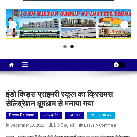
Taj City News
एक नई सोच…
इंडो किड्स प्राइमरी स्कूल का क्रिसमस
सेलिब्रेशन धूमधाम से मनाया गया
Press Release
उत्तर प्रदेश
उत्तराखंड
स्थानीय समाचार
L.S Baghel
On
December 23, 2022
Leave A Comment
इंडो