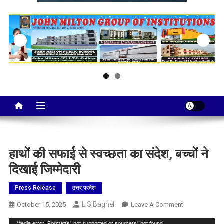
Taj City News
एक नई सोच…
हाथों की सफाई से स्वच्छता का संदेश, बच्चों ने
दिखाई जिम्मेदारी
Press Release
उत्तर प्रदेश
L.S Baghel
On
October 15, 2025
Leave A Comment
हाथों
Media error: Format(s) not supported or source(s) not found