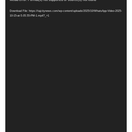
Video
की
Player
सफाई
Download File: https://tajcitynews.com/wp-content/uploads/2025/10/WhatsApp-Video-2025-
से
10-15-at-5.05.55-PM-1.mp4?_=1
स्वच्छता
का
संदेश,
बच्चों
ने
दिखाई
जिम्मेदारी