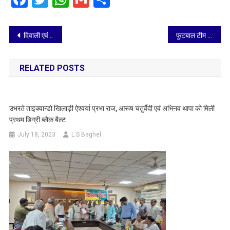
Post
दिवाली एवं छठ पूजा स्पेशल ट्रेनों का संचालन
फुटबाल टीम के लिये ट्रायल
navigation
RELATED POSTS
उभरते ताइक्वान्डो खिलाड़ी ऐश्वर्या प्रभा राज, आरूष चतुर्वेदी एवं अभिनव थापा को मिली
प्रथम डिग्री ब्लैक बैल्ट
July 18, 2023
L.S Baghel