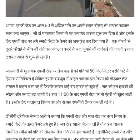
घंटे
से
अधिक
रफ्तार
आगरा: एमजी रोड पर अगर 50 से अधिक गति पर अपने वाहन दौड़ाए तो आपका चालान
में
स्वयं कट जाएगा। जी हां यातायात विभाग ने यह कवायद करना शुरू कर दिया है और इसके
गाड़ी
लिए एमजी रोड पर लगे स्मार्ट सिटी के कैमरे को अपग्रेड कर दिया गया है। एक चौराहे से
दौड़ाना
दूसरे चौराहे के बीच की गति का आंकलन करने के बाद जुर्माने की कार्रवाई की जाएगी इसका
पड़ेगा
ट्रायल आज से शुरू हो रहा है।
भारी,
कटेंगे
जानकारी के मुताबिक एमजी रोड पर तेज वाहनों की गति भी 50 किलोमीटर प्रति घंटे के
भारी
हिसाब से निश्चित है लेकिन इसके बावजूद भी वाहन चालक इस नियम को तोड़कर तेज
भरकम
रफ्तार में वाहन चला रहे हैं जिसके कारण कई बार हादसे हो चुके हैं। रात को इन हादसों की
चालान
संख्या और ज्यादा बढ़ जाती है। रात 11:00 के बाद एमजी रोड पर नो एंट्री भी खुल जाती
है। इसके लिए यातायात विभाग की ओर से अब रणनीति तैयार कर ली गई है।
डीसीपी ट्रैफिक सैय्यद अली ने बताया कि एमजी रोड और माल रोड पर नगर निगम के
स्मार्ट सिटी के तहत कैमरे लगे हुए हैं। जब रोड खाली मिल जाती है तो वाहन चालक
निर्धारित स्पीड की गति को तोड़कर तेज गति से वाहन चलाते हैं। इसीलिए एमजी रोड और
माल रोड के कैमरे को अपडेट कर दिया गया है। 43 चौराहा पर लगी कैमरा से अब तेज गति