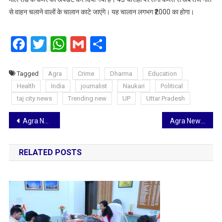
से वाहन चलाने वालों के चालान काटे जाएंगे। यह चालान लगभग ₹2000 का होगा।
Facebook
Twitter
WhatsApp
Gmail
Share
Tagged
Agra
Crime
Dharma
Education
Health
India
journalist
Naukari
Political
taj city news
Trending new
UP
Uttar Pradesh
Post
Agra News: लोकसभा चुनाव को लेकर अलर्ट मोड पर आबकारी विभाग, रातों में भी चेकिंग शुरू
Agra News: प्रेमी के इश्क में पागल हुई पत्नी ने दी अपने पति की सुपारी, मारने वाले को 50 हजार के इनाम का ऐलान, केस दर्ज
navigation
RELATED POSTS