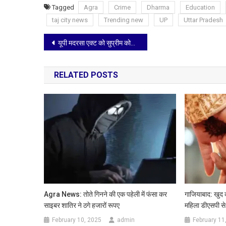
Tagged
Agra
Crime
Dharma
Education
taj city news
Trending new
UP
Uttar Pradesh
Post
यूपी मदरसा एक्ट को सुप्रीम कोर्ट ने दी मान्यता, इलाहाबाद हाईकोर्ट के फैसले को पलटा
navigation
RELATED POSTS
Agra News: तोते गिनने की एक पहेली में फंसा कर
गाजियाबाद: खु
साइबर शातिर ने ठगे हजारों रूपए
महिला डीएसपी से 
February 10, 2025
admin
February 11