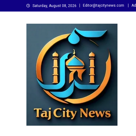
Skip
Editor@tajcitynews.com
Ad
Saturday, August 08, 2026
to
content
Taj City News
एक नई सोच…