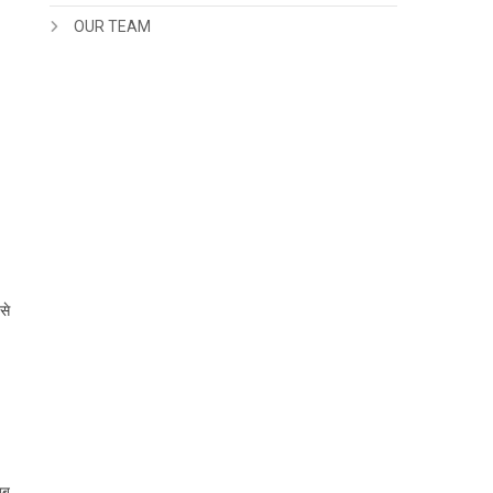
OUR TEAM
से
जब