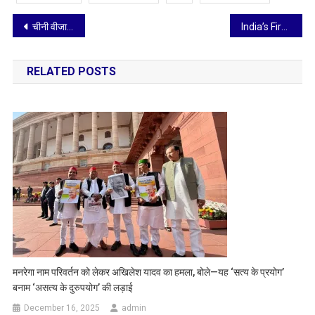
Post
चीनी वीजा घोटाला: कार्ति चिदंबरम की याचिका पर सुनवाई फिर टली, अब तक 3 जजों ने खुद को केस से किया अलग, 28 जनवरी को होगी अगली सुनवाई
India’s First 10 Cancer Screening Van in Gujarat Launched by Jenburkt Pharmaceuticals
navigation
RELATED POSTS
मनरेगा नाम परिवर्तन को लेकर अखिलेश यादव का हमला, बोले—यह ‘सत्य के प्रयोग’
बनाम ‘असत्य के दुरुपयोग’ की लड़ाई
December 16, 2025
admin