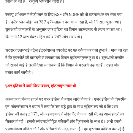
रवाना हो गई हैं। रेस्कूय ऑपरेशन जारी है।
क्रैश,
पूर्व
रेस्क्यू अभियान में तेजी लाने के लिए BSF और NDRF को भी घटनास्थल पर भेजा गया
सीएम
है। क्रैश प्लेन बोइंग का 787 ड्रीमलाइनर बताया जा रहा है, जो 11 साल पुराना था।
विजय
रूपाणी
शुरुआती जानकारी के अनुसार एयर इंडिया का विमान अहमदाबाद से लंदन जा रहा था।
सहित
विमान में 12 क्रू मेंबर सहित करीब 242 लोग सवार थे।
242
लोग
सरदार वल्लभभाई पटेल इंटरनेशनल एयरपोर्ट पर यह दर्दनाक हादसा हुआ है। माना जा रहा
थे
है कि एयरपोर्ट की बाउंड्री से लगकर यह विमान दुर्घटनाग्रस्त हुआ है। शुरुआती तस्वीर
सवार
जो सामने आई है उसमें देखा जा सकता है कि विमान के परखचे उड़ गए हैं। राहत और
बचाव कार्य जारी है।
एअर इंडिया ने जारी किया बयान, हॉटलाइन नंबर भी
अहमदाबाद विमान हादसे पर एअर इंडिया ने बयान जारी किया है। एअर इंडिया के चेयरमैन
एन. चंद्रशेखरन ने बयान में कहा कि ‘हम बड़े दुख के साथ सूचित कर रहे हैं कि एअर
इंडिया की फ्लाइट 171, जो अहमदाबाद से लंदन गैटविक जा रही थी, वह आज हादसे का
शिकार हो गई। हमारी संवेदनाएं पीड़ित परिवारों और प्रियजनों के साथ हैं। अभी हमारी
प्राथमिकता पीड़ित लोगों और परिवारों की मदद करना है। हम हरसंभव कोशिश कर रहे हैं