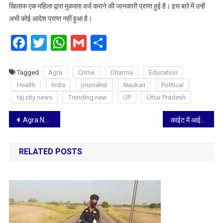
खिलाफ एक महिला द्वारा मुकदमा दर्ज कराने की जानकारी प्राप्त हुई है। इस बारे में उन्हें
अभी कोई आदेश प्राप्त नहीं हुआ है।
Facebook
Twitter
WhatsApp
Gmail
Share
Tagged
Agra
Crime
Dharma
Education
Health
India
journalist
Naukari
Political
taj city news
Trending new
UP
Uttar Pradesh
Post
Agra News: खंदौली डकैती के पांच आरोपियों से सुबह सुबह पुलिस की मुठभेड़, पांचों को गोली लगी, सभी गिरफ्त में
काईट में आई ई ई ई सस्टेनेबल सॉल्यूशंस फॉर ह्यूमैनिटी 2024 के दूसरे चरण का आयोजन हुआ संपन्न
navigation
RELATED POSTS