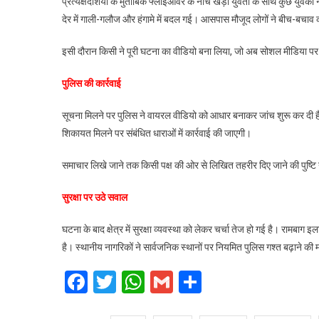
प्रत्यक्षदर्शियों के मुताबिक फ्लाईओवर के नीचे खड़ी युवती के साथ कुछ युवक
से
देर में गाली-गलौज और हंगामे में बदल गई। आसपास मौजूद लोगों ने बीच-बचाव 
छेड़छाड
का
इसी दौरान किसी ने पूरी घटना का वीडियो बना लिया, जो अब सोशल मीडिया पर 
आरोप,
विरोध
पुलिस की कार्रवाई
करने
पर
सूचना मिलने पर पुलिस ने वायरल वीडियो को आधार बनाकर जांच शुरू कर दी 
जमकर
शिकायत मिलने पर संबंधित धाराओं में कार्रवाई की जाएगी।
हुआ
हंगामा,
समाचार लिखे जाने तक किसी पक्ष की ओर से लिखित तहरीर दिए जाने की पुष्टि नह
वीडियो
वायरल
सुरक्षा पर उठे सवाल
घटना के बाद क्षेत्र में सुरक्षा व्यवस्था को लेकर चर्चा तेज हो गई है। रामबाग इ
है। स्थानीय नागरिकों ने सार्वजनिक स्थानों पर नियमित पुलिस गश्त बढ़ाने की म
Facebook
Twitter
WhatsApp
Gmail
Share