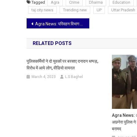
Tagged
Agra
Crime
Dharma
Education
taj city news
Trending new
UP
Uttar Pradesh
Post
Agra News: परिवहन विभाग की सहकारी समिति में 61 लाख की बड़ी हेराफेरी, सचिव सहित 3 पर FIR
navigation
RELATED POSTS
पुलिसकर्मियों ने दो युवकों पर बरसाए दनादन थप्पड़,
विरोध में आये लोग, वीडियो वायरल
March 4, 2023
L.S Baghel
Agra News: अनाज
अछनेरा पुलिस ने
बरामद