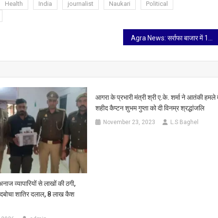
Health
India
journalist
Naukari
Political
Agra News: सर्राफा बाजार में 176 किलो चांदी की बड़ी धोखाधड़ी, लखनऊ के व्यापारी पर आरोप, मुकदमा दर्ज
आगरा के प्रभारी मंत्री श्री ए.के. शर्मा ने आतंकी हमले म
शहीद कैप्टन शुभम गुप्ता को दी विनम्र श्रद्धांजलि
November 23, 2023
L.S Baghel
 व्यापारियों से लाखों की ठगी,
 दबोचा शातिर दलाल, 8 लाख कैश