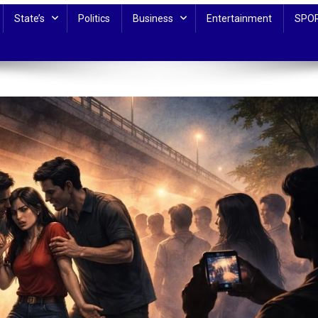
State’s
Politics
Business
Entertainment
SPO