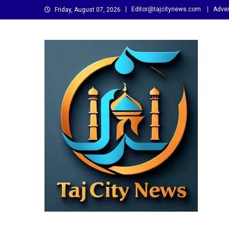
Skip
Editor@tajcitynews.com
Adver
Friday, August 07, 2026
to
content
Taj City News
एक नई सोच…