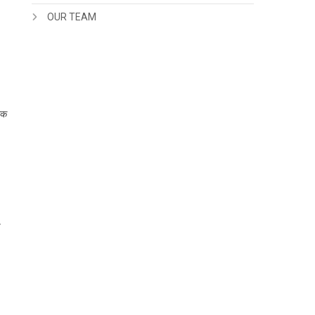
OUR TEAM
िक
ष