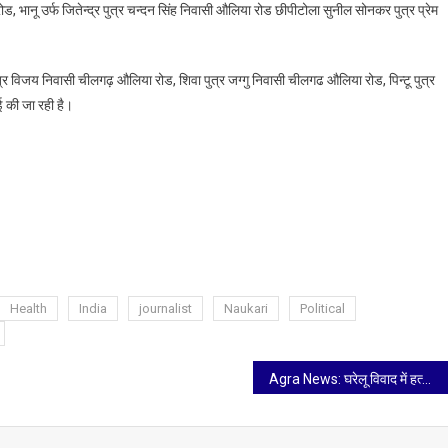
ड, भानू उर्फ जितेन्द्र पुत्र चन्दन सिंह निवासी औलिया रोड छीपीटोला सुनील सोनकर पुत्र प्रेम
त्र विजय निवासी चीलगढ़ औलिया रोड, शिवा पुत्र जग्गु निवासी चीलगढ औलिया रोड, पिन्टू पुत्र
 की जा रही है।
Health
India
journalist
Naukari
Political
Agra News: घरेलू विवाद में हत्या करके फरार हुए दो आरोपियों को पुलिस ने दबोचा