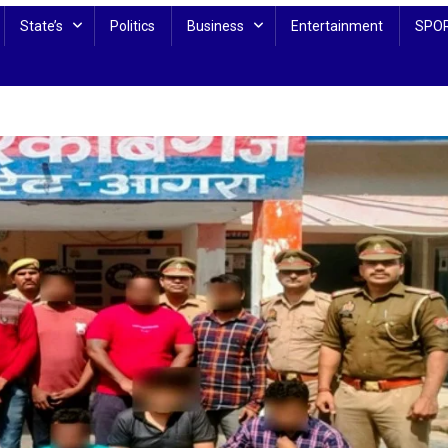
State’s
Politics
Business
Entertainment
SPO