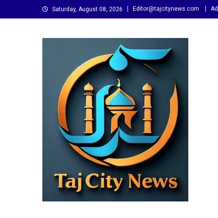
Skip
Editor@tajcitynews.com
Ad
Saturday, August 08, 2026
to
content
Taj City News
एक नई सोच…