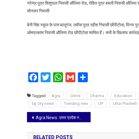
नरेन्द्र पुत्र शिशुपाल निवासी औलिया रोड, रोहित पुत्र बबली निवासी औलिया रो
सोनकर निवासी
बेनी सिंह स्कूल के पास बालूगंज, लवीस पुत्र रहीश निवासी छीपीटोला, विनय पु
ओमप्रकाश निवासी औलिया रोड छीपीटोला शामिल हैं। सभी के खिलाफ कार्रवाई
Facebook
Twitter
WhatsApp
Gmail
Share
Tagged
Agra
Crime
Dharma
Education
taj city news
Trending new
UP
Uttar Pradesh
Post
Agra News: उत्तर प्रदेश स्थानीय निकाय कर्मचारी महासंघ के तत्वावधान में होली मिलन समारोह आयोजन
navigation
RELATED POSTS