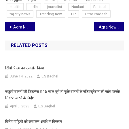
Health
India
journalist
Naukari
Political
taj city news
Trending new
UP
Uttar Pradesh
Post
Agra News: बारिश के बाद परेशानी से घिरे पिनाहट के लोग, चंबल पुल मार्ग पर कीचड़ बनी बड़ी मुसीबत, आना जाना हुआ मुश्किल
Agra News: नेता रहे गायब! भक्तों ने उठाया माँ यमुना की सफाई बीड़ा, गंगा दशहरा से पहले आगरा में बड़े जन आंदोलन की शुरुआत
navigation
RELATED POSTS
सिंधी फिल्म का प्रदर्शन किया
June 14, 2022
L.S Baghel
स्कूली वाहनों की फिटनेस व 15 साल पूर्ण हो चुके वाहनों के रजिस्ट्रेशन की जांच करके
निरस्त करने के निर्देश
April 3, 2023
L.S Baghel
विशेष गाड़ियों की संचालन अवधि में विस्तार