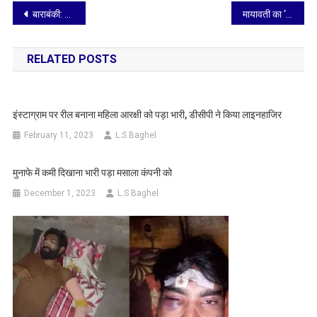
Post
बाराबंकी: जांच के बहाने पीड़िता पर ‘दिल’ हार बैठे दरोगा साहब, महिला ने CM पोर्टल पर की शिकायत
मायावती का ‘मिशन 2027’: क्या 20 साल बाद फिर काम आएगा 2007 वाला ब्राह्मण कार्ड?
navigation
RELATED POSTS
इंस्टाग्राम पर रील बनाना महिला आरक्षी को पड़ा भारी, डीसीपी ने किया लाइनहाजिर
February 11, 2023
L.S Baghel
मुनाफे में कमी दिखाना भारी पड़ा मसाला कंपनी को
December 1, 2023
L.S Baghel