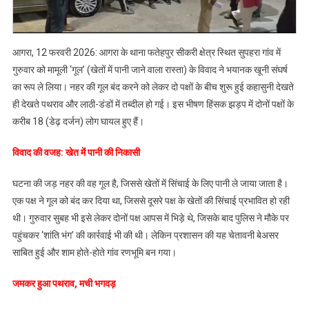
नहर
की
गूल
को
आगरा, 12 फरवरी 2026: आगरा के थाना फतेहपुर सीकरी क्षेत्र स्थित सुपहरा गांव में
लेकर
गुरुवार को मामूली ‘गूल’ (खेतों में पानी जाने वाला रास्ता) के विवाद ने भयानक खूनी संघर्ष
दो
का रूप ले लिया। नहर की गूल बंद करने को लेकर दो पक्षों के बीच शुरू हुई कहासुनी देखते
पक्षों
ही देखते पथराव और लाठी-डंडों में तब्दील हो गई। इस भीषण हिंसक झड़प में दोनों पक्षों के
में
करीब 18 (डेढ़ दर्जन) लोग घायल हुए हैं।
खूनी
संघर्ष,
​विवाद की वजह: खेत में पानी की निकासी
जमकर
चले
​घटना की जड़ नहर की वह गूल है, जिससे खेतों में सिंचाई के लिए पानी ले जाया जाता है।
लाठी-
एक पक्ष ने गूल को बंद कर दिया था, जिससे दूसरे पक्ष के खेतों की सिंचाई प्रभावित हो रही
डंडे
थी। गुरुवार सुबह भी इसे लेकर दोनों पक्ष आपस में भिड़े थे, जिसके बाद पुलिस ने मौके पर
और
पहुंचकर ‘शांति भंग’ की कार्रवाई भी की थी। लेकिन प्रशासन की यह चेतावनी बेअसर
पत्थर
साबित हुई और शाम होते-होते गांव रणभूमि बन गया।
जमकर हुआ पथराव, मची भगदड़