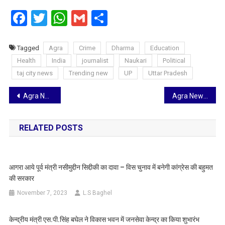
Facebook
Twitter
WhatsApp
Gmail
Share
Tagged
Agra
Crime
Dharma
Education
Health
India
journalist
Naukari
Political
taj city news
Trending new
UP
Uttar Pradesh
Post
Agra News: फर्जी मार्कशीट बनाने वाले गिरोह का STF ने किया भंडाफोड़, अब तक आठ हजार से अधिक बना चुका है फर्जी मार्कशीट, सरगना गिरफ्तार
Agra News: कपड़ा कारोबारी के कर्मचारी ने ही गढ़ी थी पंद्रह लाख लूट की कहानी, गिरफ्तार, साथी और रकम की तलाश में जुटी पुलिस
navigation
RELATED POSTS
आगरा आये पूर्व मंत्री नसीमुद्दीन सिद्दीकी का दावा – विस चुनाव में बनेगी कांग्रेस की बहुमत
की सरकार
November 7, 2023
L.S Baghel
केन्द्रीय मंत्री एस.पी.सिंह बघेल ने विकास भवन में जनसेवा केन्द्र का किया शुभारंभ