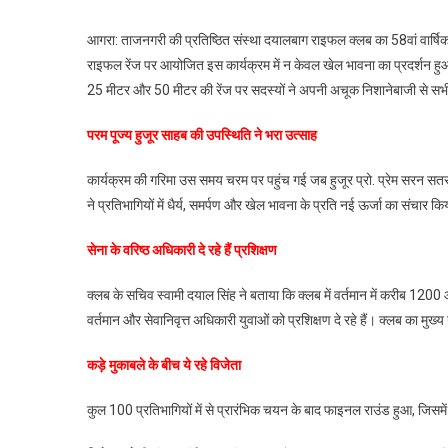
Agra
News:
आगरा: ताजनगरी की प्रतिष्ठित संस्था दयालबाग राइफल क्लब का 58वां वार्षि
अनुशास
राइफल रेंज पर आयोजित इस कार्यक्रम में न केवल खेल भावना का प्रदर्शन हुआ,
और
25 मीटर और 50 मीटर की रेंज पर सदस्यों ने अपनी अचूक निशानेबाजी से सभ
आत्मरक्ष
का
​परम पूज्य हुजूर साहब की उपस्थिति ने भरा उत्साह
संगम;
दयालबा
कार्यक्रम की गरिमा उस समय चरम पर पहुंच गई जब हुजूर प्रो. प्रेम सरन 
राइफल
ने प्रतिभागियों में धैर्य, समर्पण और खेल भावना के प्रति नई ऊर्जा का संचार क
क्लब
में
सेना के वरिष्ठ अधिकारी दे रहे हैं प्रशिक्षण
दिखा
100
क्लब के सचिव स्वामी दयाल सिंह ने बताया कि क्लब में वर्तमान में करीब 120
निशानेबा
वर्तमान और सेवानिवृत्त अधिकारी युवाओं को प्रशिक्षण दे रहे हैं। क्लब का मुख्
का
दम,
​कड़े मुकाबले के बीच ये रहे विजेता
वार्षिक
प्रतियोग
कुल 100 प्रतिभागियों में से प्रारंभिक चयन के बाद फाइनल राउंड हुआ, जिसमें 
के
विजेताओ