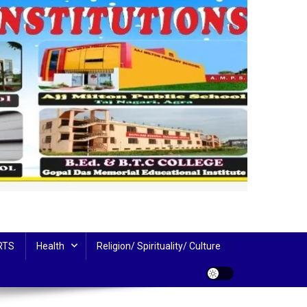
RTS
Health
Religion/ Spirituality/ Culture