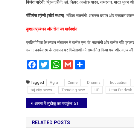
विजेता श्रेणी:
प्रियदर्शिनी, डॉ. निहार, आलोक यादव, नामरतन, भारत भूषण 
का
सम्मान
चैंपियंस श्रेणी (शीर्ष स्थान):
नंदिता सतसंगी, अचरज दयाल और प्रकाश साह
कुशल प्रबंधन और सेना का मार्गदर्शन
प्रतियोगिता के सफल संचालन में कर्नल एस. के. सतसंगी और कर्नल रवि प्रकाश क
गया। कार्यक्रम के समापन पर विजेताओं को सम्मानित किया गया और क्लब की
Facebook
Twitter
WhatsApp
Gmail
Share
Tagged
Agra
Crime
Dharma
Education
taj city news
Trending new
UP
Uttar Pradesh
Post
आगरा में सुडोकू का महाकुंभ: 512 प्रतिभागियों ने दिखाया दिमाग का दम, 70 साल के बुजुर्ग ने पदक जीतकर पेश की मिसाल
navigation
RELATED POSTS