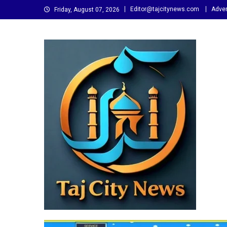
Skip
Editor@tajcitynews.com
Adver
Friday, August 07, 2026
to
content
Taj City News
एक नई सोच…