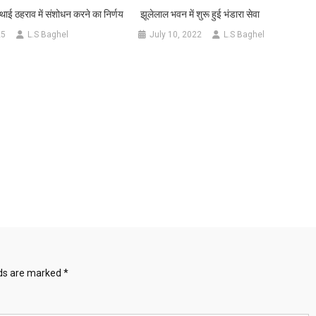
्थाई ठहराव में संशोधन करने का निर्णय
झूलेलाल भवन में शुरू हुई भंडारा सेवा
25
L.S Baghel
July 10, 2022
L.S Baghel
lds are marked
*