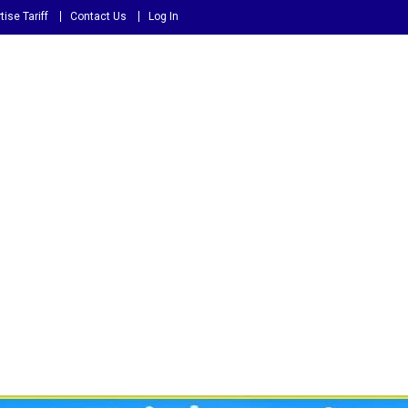
tise Tariff
Contact Us
Log In