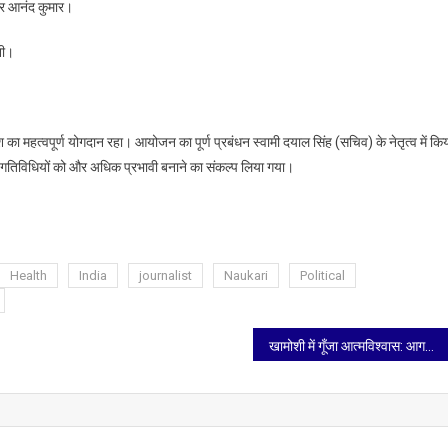
और आनंद कुमार।
नी।
ा महत्वपूर्ण योगदान रहा। आयोजन का पूर्ण प्रबंधन स्वामी दयाल सिंह (सचिव) के नेतृत्व में कि
 गतिविधियों को और अधिक प्रभावी बनाने का संकल्प लिया गया।
Health
India
journalist
Naukari
Political
खामोशी में गूँजा आत्मविश्वास: आगरा डेफ एनेबल सोसाइटी ने मनाया 8वां स्थापना दिवस, 5 शहरों के बधिरों ने दिखाई प्रतिभा