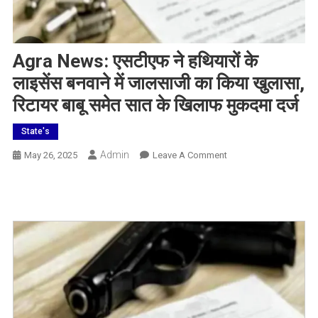
Agra News: एसटीएफ ने हथियारों के
लाइसेंस बनवाने में जालसाजी का किया खुलासा,
रिटायर बाबू समेत सात के खिलाफ मुकदमा दर्ज
State's
Admin
On
May 26, 2025
Leave A Comment
Agra
News:
एसटीएफ
ने
हथियारों
के
लाइसेंस
बनवाने
में
जालसाजी