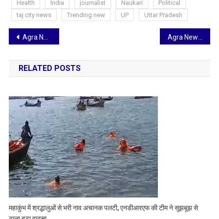
Health
India
journalist
Naukari
Political
taj city news
Trending new
UP
Uttar Pradesh
Post
Agra News: बुलंद दरवाजे के पास झाल में मिला पूर्व सभासद की पत्नी का शव, पुलिस जांच में जुटी
Agra News: युवती को डिजिटल अरेस्ट कर सोलह लाख ठगने वाले गिरोह का एक सदस्य सीकर से गिरफ्तार, मास्टरमाइंड की तलाश तेज
navigation
RELATED POSTS
महाकुंभ में श्रद्धालुओं से भरी नाव अचानक पलटी, एनडीआरएफ की टीम ने सूझबूझ से
टाला बड़ा हादसा