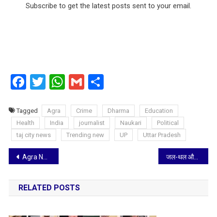
Subscribe to get the latest posts sent to your email.
Facebook
Twitter
WhatsApp
Gmail
Share
Tagged
Agra
Crime
Dharma
Education
Health
India
journalist
Naukari
Political
taj city news
Trending new
UP
Uttar Pradesh
Post
Agra News: खनन परिवहन में पकड़े गए ट्रक के चौकी से चोरी वाले मामले में दो सिपाही हुए निलंबित
जल-थल और नभ को सुरक्षित करने का मिशन: PM मोदी ने नौसेना को सौंपे 3 स्वदेशी युद्धपोत
navigation
RELATED POSTS