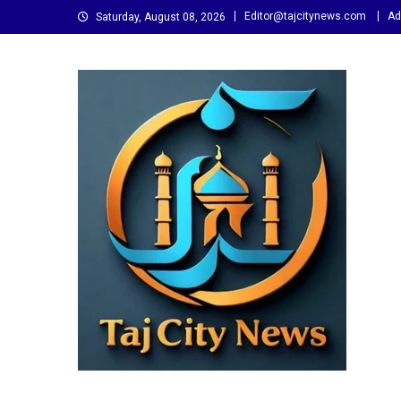
Skip
Editor@tajcitynews.com
Ad
Saturday, August 08, 2026
to
content
Taj City News
एक नई सोच…