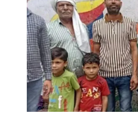
22
वर्ष
पूर्व
लापता
हुए
युवक
को
परिजनों
से
मिलाया,
परिवार
के
चेहरे
पर
लौटी
मुस्कान