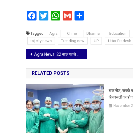
Facebook
Twitter
WhatsApp
Gmail
Share
Tagged
Agra
Crime
Dharma
Education
taj city news
Trending new
UP
Uttar Pradesh
Post
Agra News: 22 साल पहले गायब हुए बेटे से मिला परिवार तो खुसी में आंखे हुई नम
navigation
RELATED POSTS
चक रोड, संपर्क म
शिकायतों का होग
November 2