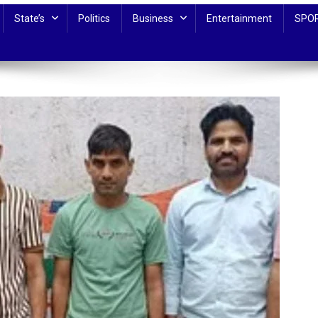
State’s
Politics
Business
Entertainment
SPO