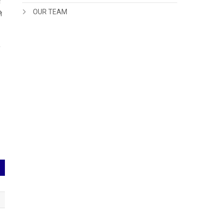
ी
OUR TEAM
े