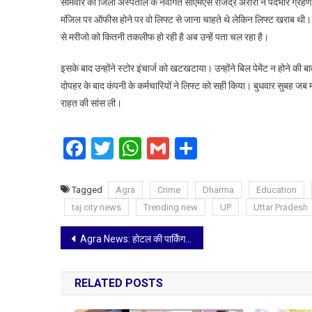
सोमवार को जिला अस्पताल के नवागत सीएमएस राजेंद्र अरोरा ने पदभार ग्रहण 
जूझना
पड़ा
मंजिल पर ऑफीस होने पर वो लिफ्ट से जाना चाहते थे लेकिन लिफ्ट खराब थी।।
से मरीजो को कितनी तकलीफ हो रही है अब उन्हें पता चल रहा है।
इसके बाद उन्होंने स्टोर इंचार्ज को खटखटाया। उन्होंने बिल पेमेंट न होने
दोपहर के बाद कंपनी के कर्मचारियों ने लिफ्ट को सही किया। बुधवार सुबह जब मर
राहत की सांस ली।
Facebook
Twitter
WhatsApp
Gmail
Share
Tagged
Agra
Crime
Dharma
Education
taj city news
Trending new
UP
Uttar Pradesh
Post
Agra News: होटल की पार्किंग में खड़ी टूरिस्ट बस और टेंपो ट्रैवलर में लगी भीषण आग
navigation
RELATED POSTS