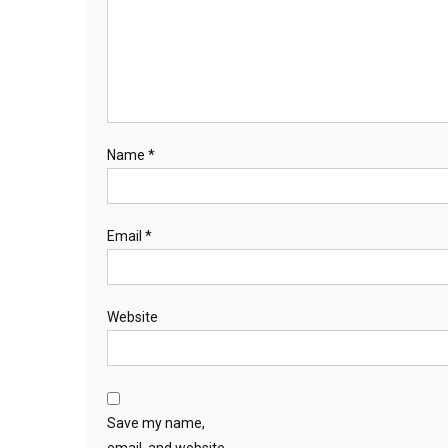
Name
*
Email
*
Website
Save my name,
email, and website