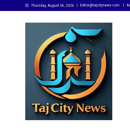
Skip
Editor@tajcitynews.com
Ad
Thursday, August 06, 2026
to
content
Taj City News
एक नई सोच…