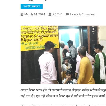
स्थानीय समाचार
Admin
On
March 14, 2024
Leave A Comment
Agra
News:
नवागत
सीएमएस
राजेंद्र
कुमार
ने
संभाला
चार्ज,
पहले
दिन
ही
लिफ्ट
आगरा: लिफ्ट खराब होने की समस्या से नवागत सीएमएस राजेंद्र अरोरा को जूझना
की
समस्या
सही करा दी। एक नही बल्कि दो दो लिफ्ट शुरू हो गयी है जो स्टोर इंचार्ज काफी 
से