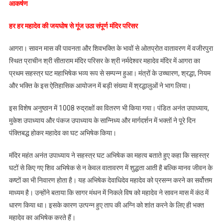
आकर्षण
नर्मदेश्वर
महादेव
हर हर महादेव की जयघोष से गूंज उठा संपूर्ण मंदिर परिसर
का
अभिषेक,
आगरा। सावन मास की पावनता और शिवभक्ति के भावों से ओतप्रोत वातावरण में वजीरपुरा
1008
स्थित प्राचीन श्री सीताराम मंदिर परिसर के श्री नर्मदेश्वर महादेव मंदिर में आगरा का
रुद्राक्ष
प्रथम सहस्त्र घट महाभिषेक भव्य रूप से सम्पन्न हुआ। मंत्रों के उच्चारण, श्रद्धा, नियम
वितरित,
और भक्ति के इस ऐतिहासिक आयोजन में बड़ी संख्या में श्रद्धालुओं ने भाग लिया।
वजीरपुरा
मंदिर
इस विशेष अनुष्ठान में 1008 रुद्राक्षों का वितरण भी किया गया। पंडित अनंत उपाध्याय,
बना
मुकेश उपाध्याय और पंकज उपाध्याय के सान्निध्य और मार्गदर्शन में भक्तों ने पूरे दिन
श्रद्धा
का
पंक्तिबद्ध होकर महादेव का घट अभिषेक किया।
केंद्र
मंदिर महंत अनंत उपाध्याय ने सहस्त्र घट अभिषेक का महत्व बताते हुए कहा कि सहस्त्र
घटों से किए गए शिव अभिषेक से न केवल वातावरण में शुद्धता आती है बल्कि मानव जीवन के
कष्टों का भी निवारण होता है। यह अभिषेक देवाधिदेव महादेव को प्रसन्न करने का सर्वोत्तम
माध्यम है। उन्होंने बताया कि सागर मंथन में निकले विष को महादेव ने सावन मास में कंठ में
धारण किया था। इसके कारण उत्पन्न हुए ताप की अग्नि को शांत करने के लिए ही भक्त
महादेव का अभिषेक करते हैं।