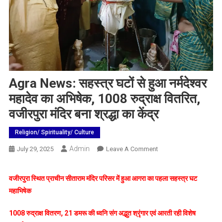
Agra News: सहस्त्र घटों से हुआ नर्मदेश्वर
महादेव का अभिषेक, 1008 रुद्राक्ष वितरित,
वजीरपुरा मंदिर बना श्रद्धा का केंद्र
Religion/ Spirituality/ Culture
Admin
On
July 29, 2025
Leave A Comment
Agra
News:
वजीरपुरा स्थित प्राचीन सीताराम मंदिर परिसर में हुआ आगरा का पहला सहस्त्र घट
सहस्त्र
महाभिषेक
घटों
से
1008 रुद्राक्ष वितरण, 21 डमरू की ध्वनि संग अद्भुत श्रृंगार एवं आरती रही विशेष
हुआ