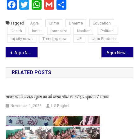
Facebook
Twitter
WhatsApp
Gmail
Share
Tagged
Agra
Crime
Dharma
Education
Health
India
journalist
Naukari
Political
taj city news
Trending new
UP
Uttar Pradesh
Post
Agra News: जिला पंचायत अध्यक्ष ने आगरा की जल समस्या और सड़क विकास को लेकर की CM योगी से मुलाकात, सौंपा विस्तृत ज्ञापन
Agra News: सावन के पवित्र दिनों में दाल बाटी पार्टी का आनंद, महिलाओ ने परिवार के साथ किया ख़ुशी का इजहार
navigation
RELATED POSTS
ताजनगरी में अखंड सुहाग का पर्व करवा चौथ का त्योहार धूमधाम से मनाया
November 1, 2023
L.S Baghel