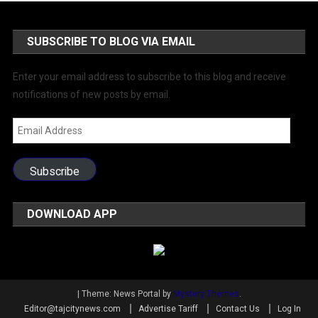
SUBSCRIBE TO BLOG VIA EMAIL
Enter your email address to subscribe to this blog and receive
notifications of new posts by email.
Email
Address
Subscribe
DOWNLOAD APP
|
Theme: News Portal by
Mystery Themes
.
Editor@tajcitynews.com
Advertise Tariff
Contact Us
Log In