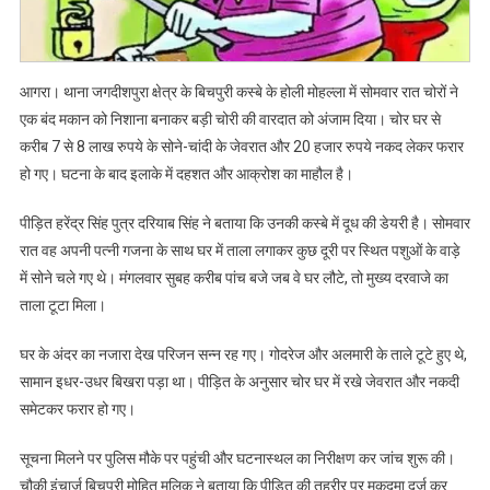
बेखौफ
चोरों
ने
आगरा। थाना जगदीशपुरा क्षेत्र के बिचपुरी कस्बे के होली मोहल्ला में सोमवार रात चोरों ने
डेयरी
एक बंद मकान को निशाना बनाकर बड़ी चोरी की वारदात को अंजाम दिया। चोर घर से
मालिक
करीब 7 से 8 लाख रुपये के सोने-चांदी के जेवरात और 20 हजार रुपये नकद लेकर फरार
के
हो गए। घटना के बाद इलाके में दहशत और आक्रोश का माहौल है।
घर
को
पीड़ित हरेंद्र सिंह पुत्र दरियाब सिंह ने बताया कि उनकी कस्बे में दूध की डेयरी है। सोमवार
बनाया
निशाना,
रात वह अपनी पत्नी गजना के साथ घर में ताला लगाकर कुछ दूरी पर स्थित पशुओं के वाड़े
जेवर
में सोने चले गए थे। मंगलवार सुबह करीब पांच बजे जब वे घर लौटे, तो मुख्य दरवाजे का
और
ताला टूटा मिला।
नकदी
साफ
घर के अंदर का नजारा देख परिजन सन्न रह गए। गोदरेज और अलमारी के ताले टूटे हुए थे,
सामान इधर-उधर बिखरा पड़ा था। पीड़ित के अनुसार चोर घर में रखे जेवरात और नकदी
समेटकर फरार हो गए।
सूचना मिलने पर पुलिस मौके पर पहुंची और घटनास्थल का निरीक्षण कर जांच शुरू की।
चौकी इंचार्ज बिचपुरी मोहित मलिक ने बताया कि पीड़ित की तहरीर पर मुकदमा दर्ज कर