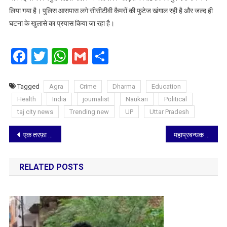
लिया गया है। पुलिस आसपास लगे सीसीटीवी कैमरों की फुटेज खंगाल रही है और जल्द ही
घटना के खुलासे का प्रयास किया जा रहा है।
Facebook
Twitter
WhatsApp
Gmail
Share
Tagged
Agra
Crime
Dharma
Education
Health
India
journalist
Naukari
Political
taj city news
Trending new
UP
Uttar Pradesh
Post
एक तरफ़ा विशेष गाड़ी का संचालन करने का निर्णय
महाप्रबन्धक नरेश पाल सिंह ने 12 रेल कर्मचारियों को किया पुरस्कृत, गंगादीन बने माह दिसम्बर 2025 के सर्वश्रेष्ठ रेलकर्मी
navigation
RELATED POSTS