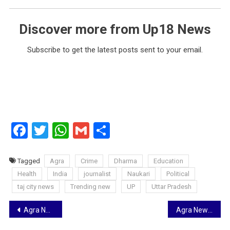
Discover more from Up18 News
Subscribe to get the latest posts sent to your email.
Facebook
Twitter
WhatsApp
Gmail
Share
Tagged
Agra
Crime
Dharma
Education
Health
India
journalist
Naukari
Political
taj city news
Trending new
UP
Uttar Pradesh
Post
Agra News: लाइटर को पिस्टल बताकर फाइनेंस कर्मी को लूटा, भीड़ ने दबोचा एक लुटेरा
Agra News: सदर बाजार में ताज कार्निवाल शुरू, मंडलायुक्त बोलीं- निजी क्षेत्र भी वर्ष पर्यन्त कार्यक्रम करें