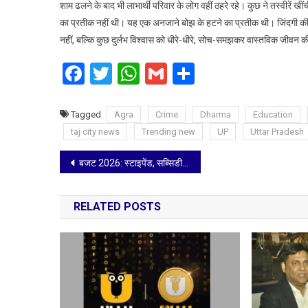
शाम ढलने के बाद भी लाभार्थी परिवार के लोग वहीं ठहरे रहे। कुछ ने तस्वीरें
का प्रतीक नहीं थी। यह एक अनजाने बोझ के हटने का प्रतीक थी। जिंदगी की नि
नहीं, बल्कि कुछ दुर्लभ विश्वास को धीरे-धीरे, सोच-समझकर वास्तविक जीवन की 
Facebook
Twitter
WhatsApp
Gmail
Share
Tagged
Agra
Crime
Dharma
Education
taj city news
Trending new
UP
Uttar Pradesh
Post
बजट 2026: स्टाइपेंड, सब्सिडी और टैक्स छूट; क्या सरकार ने सच में आम आदमी की मुराद पूरी कर दी या यह सिर्फ आंकड़ों का खेल है?
navigation
RELATED POSTS