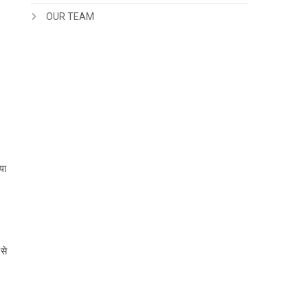
OUR TEAM
या
से