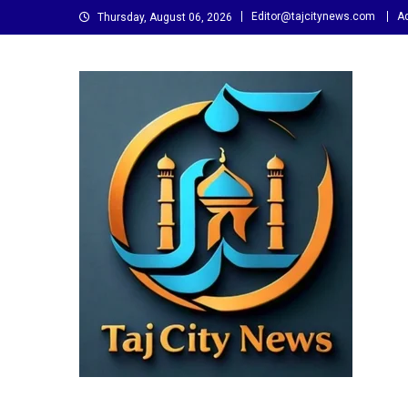
Skip
Editor@tajcitynews.com
Ad
Thursday, August 06, 2026
to
content
Taj City News
एक नई सोच…