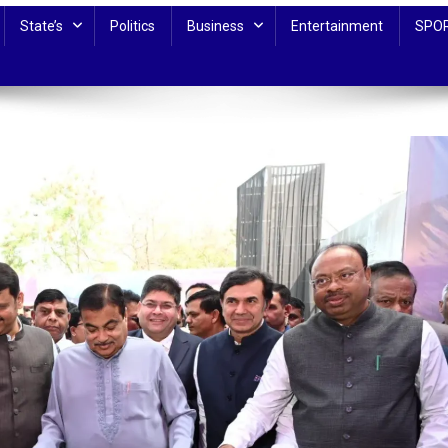
State’s
Politics
Business
Entertainment
SPO