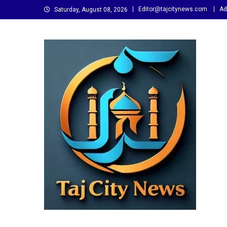
Skip
Editor@tajcitynews.com
Ad
Saturday, August 08, 2026
to
content
Taj City News
एक नई सोच…