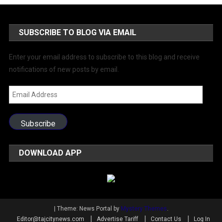
SUBSCRIBE TO BLOG VIA EMAIL
Enter your email address to subscribe to this blog and receive
notifications of new posts by email.
Email
Address
Subscribe
DOWNLOAD APP
|
Theme: News Portal by
Mystery Themes
.
Editor@tajcitynews.com
Advertise Tariff
Contact Us
Log In