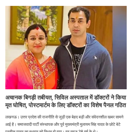
सपा
संस्थापक
मुलायम
सिंह
के
छोटे
बेटे
38
वर्षीय
प्रतीक
यादव
के
आकस्मिक
निधन
अचानक बिगड़ी तबीयत, सिविल अस्पताल में डॉक्टरों ने किया
की
मृत घोषित, पोस्टमार्टम के लिए डॉक्टरों का विशेष पैनल गठित
खबर
से
लखनऊ। उत्तर प्रदेश की राजनीति से जुड़ी एक बेहद बड़ी और संवेदनशील खबर सामने
सभी
आई है। समाजवादी पार्टी संस्थापक और पूर्व मुख्यमंत्री मुलायम सिंह यादव के छोटे बेटे
स्तब्ध
प्रतीक यादव का बुधवार को निधन हो गया। वह महज 38 वर्ष के थे।