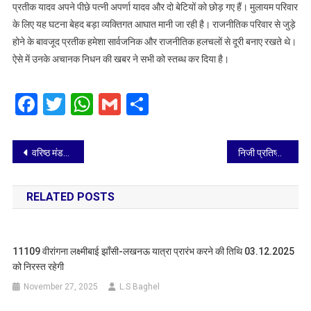
प्रतीक यादव अपने पीछे पत्नी अपर्णा यादव और दो बेटियों को छोड़ गए हैं। मुलायम परिवार
के लिए यह घटना बेहद बड़ा व्यक्तिगत आघात मानी जा रही है। राजनीतिक परिवार से जुड़े
होने के बावजूद प्रतीक हमेशा सार्वजनिक और राजनीतिक हलचलों से दूरी बनाए रखते थे।
ऐसे में उनके अचानक निधन की खबर ने सभी को स्तब्ध कर दिया है।
Facebook
Twitter
WhatsApp
Gmail
Share
Post
वरिष्ठ मंडल वाणिज्य प्रबंधक आगरा द्वारा उत्कृष्ट कार्य करने वाले टिकट जाँच कर्मचारियों को किया गया सम्मानित
निजी प्रतिष्ठानों/ क्लबों/होटलों में संचालित तरणताल/जिम का पंजीकरण कराया जाना अति आवश्यकः क्षेत्रीय क्रीड़ा अधिकारी
navigation
RELATED POSTS
11109 वीरांगना लक्ष्मीबाई झाँसी-लखनऊ यात्रा प्रारंभ करने की तिथि 03.12.2025
को निरस्त रहेगी
November 27, 2025
L.S Baghel