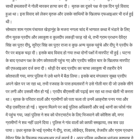
साथी हमलावरों ने गोली मारकर हत्या कर दी। मृतक का दूसरे पक्ष से एक दिन पूर्व विवाद
में
हुआ था। इस विवाद को लेकर मृतक और उसके साथियों के खिलाफ एफआइआर भी दर्ज हुई
युवक
की
थी।
गोली
सोमवार शाम ग्राम पंचायत खेड़ानूंह के मजरा नगला चांद में भागवत कथा में भंडारे के लिए
मारकर
तीन युवक प्रदीप और लवकुश व कुलदीप लकड़ी फाड़ रहे थे, तभी ग्राम प्रधान देवेंद्र
हत्या
सिंह का पुत्र दीपू, सुरेंद्र सिंह का पुत्र राजा व कुछ अन्य युवक पहुंचे और दीपू ने प्रदीप के
पैर पर बाइक चढ़ा दी। इसके बाद विवाद हो गया तथा दोनों पक्षों में मारपीट भी हुई। घटना
के बाद प्रधान पक्ष के लोग कोतवाली पहुंच गए और प्रदीप सहित चार के खिलाफ मारपीट
की एफआइआर दर्ज करा दी। थोड़ी देर बाद प्रदीप का चाचा लवकुश भी तहरीर देने
कोतवाली गया, मगर पुलिस ने उसे थाने में बैठा लिया। इसके बाद मंगलवार सुबह प्रदीप
अपने खेत पर जा रहा था, तभी रजवाह के पास हमलावरों ने उसे गोली मार दी जो उसके सीने
पर लगी और उसकी मौत हो गई। प्रदीप बीएससी की पढ़ाई कर रहा था तथा खेती भी करता
था। मृतक के परिवार वालों और ग्रामीणों को पता चला तो उनमें आक्रोश पनप गया और
भीड़ एकत्रित हो गई। सूचना मिलने पर कई पुलिस अधिकारी और कई थानों का फोर्स गांव
में पहुंच गया, जहां पुलिस ने शव को पोस्टमार्टम के लिए भिजवाने की कोशिश की, मगर
ग्रामीणों ने शव नहीं उठने दिया। पुलिस ने गांव वालों को काफी समझाया, तब शव उठ
पाया। उधर मृतक के भाई प्रमोद ने दीपू, राजा, लोकेंद्र, विकास, तेजवीर और ग्राम प्रधान
देवेंद्र सिंह के खिलाफ एफआइआर दर्ज कराई है। अपर पुलिस अधीक्षक धनंजय कुशवाह ने