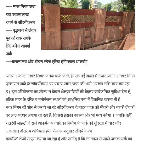
नगर
—– नगर निगम करा
के
रहा पचास लाख
जनक
रुपये से सौंदर्यीकरण
पार्क
—– वृद्धजन से लेकर
में
युवाओं तक सबके
महिलाएं
करेंगी
लिए बनेगा आदर्श
किटी
पार्क
पार्टी
—–वाचनालय और ओपन स्पेस एरिया होंगे खास आकर्षण
और
वृद्धजन
आगरा। कमला नगर स्थित जनक पार्क जल्द ही एक नई शक्ल में नजर आएगा। नगर निगम
योगा
प्रशासन पार्क के सौंदर्यीकरण पर पचास लाख रुपए की भारी-भरकम राशि व्यय कर रहा
है। इस परियोजना का उद्देश्य न केवल क्षेत्रवासियों को बेहतर सार्वजनिक सुविधा देना है,
बल्कि शहर के हरित व मनोरंजन स्थलों को आधुनिक रूप में विकसित करना भी है।
नगर निगम की ओर से कराये जा रहे सौंदर्यीकरण के तहत पार्क की भीतरी और बाहरी दीवारों
पर लाल पत्थर लगाया जा रहा है, जिससे इसका स्वरूप और भी भव्य बनेगा । जबकि वहीं
सतरंगी लाइटों से सजे आकर्षक फव्वारे का निर्माण भी पार्क की सुंदरता में चार चाँद
लगाएगा। क्षेत्रीय अभियंता हरी ओम के अनुसार सौंदर्यीकरण
कार्यों को तेजी से पूरा कराया जा रहा है और उम्मीद है कि नए साल से पहले जनक पार्क का