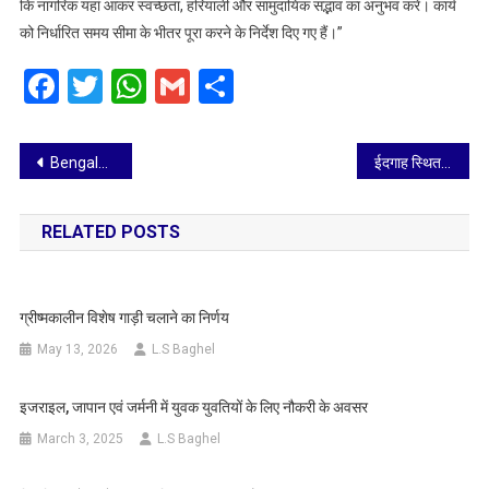
कि नागरिक यहां आकर स्वच्छता, हरियाली और सामुदायिक सद्भाव का अनुभव करें। कार्य
को निर्धारित समय सीमा के भीतर पूरा करने के निर्देश दिए गए हैं।”
Facebook
Twitter
WhatsApp
Gmail
Share
Post
Bengaluru Torpedoes Outlast Calicut Heroes in PVL Nail-Biter
ईदगाह स्थित नगला छउआ में ‘स्वच्छ दिवाली’ का उत्सव, नगर आयुक्त ने बच्चों के संग मनाया स्वच्छता का पर्व
navigation
RELATED POSTS
ग्रीष्मकालीन विशेष गाड़ी चलाने का निर्णय
May 13, 2026
L.S Baghel
इजराइल, जापान एवं जर्मनी में युवक युवतियों के लिए नौकरी के अवसर
March 3, 2025
L.S Baghel