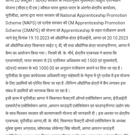
आगरा 20 अक्टूबर। उ0प्र0 सरकार के निर्देशानुसार मुख्यमंत्री शिक्षुता प्रोत्साहन
ने
योजना (सीएम.ए.पी.एस.) कौशल भारत कुशल भारत के अंतर्गत क्षेत्रीय कार्यालय,
उद्यमियों
यूपीसीडा, आगरा द्वारा भारत सरकार की National Apprenticeship Promotion
को
Scheme (NAPS) एवं प्रदेश सरकार की CM Apprenticeship Promotion
कौशल
भारत
Scheme (CMAPS) की योजना को Apprenticeship के तहत पंजीकरण कराये
कुशल
जाने हेतु दिनांक 19.10.2023 को औद्योगिक क्षेत्र ईपीआईपी, आगरा एवं 20.10.2023
भारत
को औद्योगिक क्षेत्र सिकन्दरा साईट ए, बी, सी तथा औद्योगिक क्षेत्र फाउण्ड्रीनगर, आगरा में
योजना
कैम्प का आयोजन किया गया। जिसमें सी. के. मौर्य, क्षेत्रीय प्रबन्धक ने बताया कि
के
प्रधानमंत्री, भारत सरकार से 25 प्रतिशत अधिकतम रू0 1500 एवं मुख्यमंत्री,
लिए
उ0प्र0 सरकार के रू0 1000.00 का अनुदान पंजीकरण कराने पर दिया जा रहा है।
किया
यूपीसीडा के मुख्य कार्यपालक अधिकारी मयूर माहेश्वरी के नेतृत्व में पूरे प्रदेश में इस योजना
प्रोत्साहित
के लिए उद्यमियों को प्रेरित किया जा रहा है।विभिन्न औद्योगिक क्षेत्रों में कैंप लगाकर इस
संबध में उद्यमियों को जागरूक किया जा रहा है।
इसी क्रम में यूपीसीडा आगरा ने सिकन्दरा फैक्ट्ररी ऑनर्स एसोसियेशन आगरा, ईपीआईपी
एक्सपोर्टस एसोसियेशन आगरा ,आयरन फाउंड्री एसोसियेशन एवं फाउण्ड्रीनगर उद्योग संघ
के साथ मिलकर सरकार की कल्याणकारी योजना की जानकारी दी। इस अवसर पर क्षेत्रीय
प्रबन्धक, यूपीसीडा आगरा,सी. के. मौर्य, सिकन्दरा फैक्ट्री ऑनर्स एसोसियेशन के अध्यक्ष
मुकेश कुमार अग्रवाल, कोषाध्यक्ष लोकेन्द्र सिंह सोवती, आगरा आयरन फाउंड्री