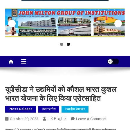
Taj City News
एक नई सोच…
यूपीसीडा ने उद्यमियों को कौशल भारत कुशल
भारत योजना के लिए किया प्रोत्साहित
Press Release
उत्तर प्रदेश
स्थानीय समाचार
L.S Baghel
On
October 20, 2023
Leave A Comment
यूपीसीडा