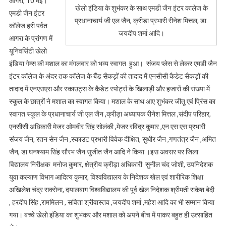
आगरा, 10 मई।
जैन
खेलो इंडिया के शुभंकर के साथ एमडी जैन इंटर कालेज के
एमडी जैन इंटर
इंटर
प्रधानाचार्य जी एल जैन, क्रीड़ा प्रभारी रीनेश मित्तल, डा.
कॉलेज हरी पर्वत
कॉलेज
जयदीप शर्मा आदि।
आगरा के प्रांगण में
में
यूनिवर्सिटी
यूनिवर्सिटी खेलो
खेलो
इंडिया गेम्स की मशाल का मंगलवार को भव्य स्वागत हुआ। संजय प्लेस से लेकर एमडी जैन
इंडिया
इंटर कॉलेज के अंदर तक कॉलेज के बैंड सैकड़ों की तादाद में एनसीसी कैडेट सैकड़ों की
गेम्स
तादाद में एनएसएस और स्काउट्स के कैडेट स्पोर्ट्स के खिलाड़ी और हजारों की संख्या में
की
स्कूल के छात्रों ने मशाल का स्वागत किया। मशाल के साथ आए शुभंकर जीतू एवं प्रिंस का
मशाल
स्वागत स्कूल के प्रधानाचार्य जी एल जैन ,क्रीड़ा अध्यापक रीनेश मित्तल ,संदीप परिहार,
का
एनसीसी अधिकारी मेजर ओमवीर सिंह सोलंकी ,मेजर रविंद्र कुमार ,एन एस एस प्रभारी
हुआ
संजय जैन, रतन सेन जैन ,स्काउट प्रभारी विवेक दीक्षित, सुधीर जैन ,गणतंत्र जैन ,अमित
भव्य
जैन, डा घनश्याम सिंह सौरभ जैन सुजीत जैन आदि ने किया ।इस अवसर पर जिला
स्वागत
विद्यालय निरीक्षक मनोज कुमार, क्षेत्रीय क्रीड़ा अधिकारी सुनील चंद जोशी, उपनिदेशक
युवा कल्याण विभाग आदित्य कुमार, विश्वविद्यालय के निदेशक खेल एवं शारीरिक शिक्षा
अखिलेश चंद्र सक्सेना, दयालबाग विश्वविद्यालय की पूर्व खेल निदेशक श्रीमती राकेश बेदी
, हरदीप सिंह ,राममिलन , सविता श्रीवास्तव ,जयदीप शर्मा ,महेश आदि का भी सम्मान किया
गया। बच्चे खेलो इंडिया का शुभंकर और मशाल को अपने बीच में पाकर बहुत ही उत्साहित