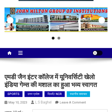
Taj City News
एक नई सोच…
एमडी जैन इंटर कॉलेज में यूनिवर्सिटी खेलो
इंडिया गेम्स की मशाल का हुआ भव्य स्वागत
SPORTS
उत्तर प्रदेश
दिल्ली/ NCR
स्थानीय समाचार
L.S Baghel
On
May 10, 2023
Leave A Comment
एमडी