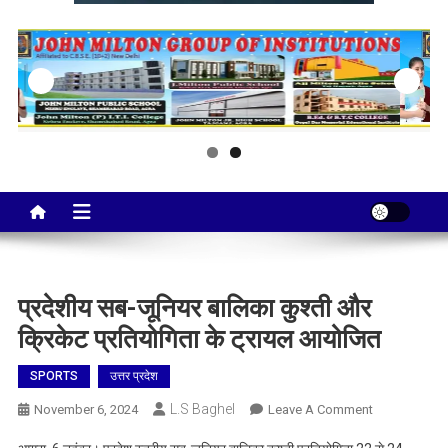
Taj City News
एक नई सोच…
प्रदेशीय सब-जूनियर बालिका कुश्ती और
क्रिकेट प्रतियोगिता के ट्रायल आयोजित
SPORTS
उत्तर प्रदेश
L.S Baghel
On
November 6, 2024
Leave A Comment
प्रदेशीय