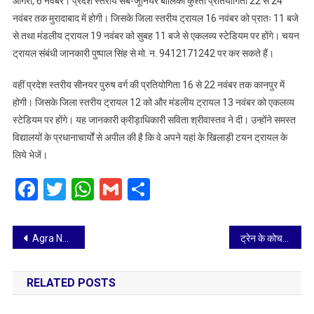
आगरा, 6 नवंबर। प्रदेश स्तरीय सब-जूनियर बालिका कुश्ती प्रतियोगिता 22 से 24
सब-
नवंबर तक मुरादाबाद में होगी। जिसके जिला स्तरीय ट्रायल 16 नवंबर को प्रातः 11 बजे
जूनियर
से तथा मंडलीय ट्रायल 19 नवंबर को सुबह 11 बजे से एकलव्य स्टेडियम पर होंगे। चयन
बालिका
ट्रायल संबंधी जानकारी पुष्पाल सिंह से मो. न. 9412171242 पर कर सकते हैं।
कुश्ती
और
वहीं प्रदेश स्तरीय सीनयर पुरुष वर्ग की प्रतियोगिता 16 से 22 नवंबर तक कानपुर में
क्रिकेट
प्रतियोगिता
होगी। जिसके जिला स्तरीय ट्रायल 12 को और मंडलीय ट्रायल 13 नवंबर को एकलव्य
के
स्टेडियम पर होंगे। यह जानकारी क्रीड़ाधिकारी सविता श्रीवास्तव ने दी। उन्होंने समस्त
ट्रायल
विद्यालयों के प्रधानाचार्यों से अपील की है कि वे अपने यहां के खिलाड़ी टयन ट्रायल के
आयोजित
लिये भेजें।
Facebook
Twitter
WhatsApp
Gmail
Share
Post
Agra News: राह चलते लोगों के मोबाइल फोन लूटने वाले दो जिगरी दोस्तों को पुलिस ने धर दबोचा
ट्रेन के कोच में आगजनी की घटना में संलिप्त अभियुक्त की गिरफ्तारी
navigation
RELATED POSTS