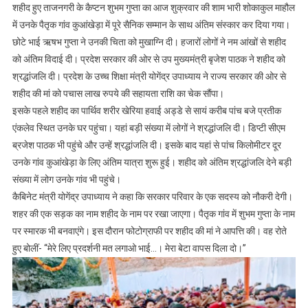
ढांढस
शहीद हुए ताजनगरी के कैप्टन शुभम गुप्ता का आज शुक्रवार की शाम भारी शोकाकुल माहौल
बंधाने
में उनके पैतृक गांव कुआंखेड़ा में पूरे सैनिक सम्मान के साथ अंतिम संस्कार कर दिया गया।
पहुंचे,
छोटे भाई ऋषभ गुप्ता ने उनकी चिता को मुखाग्नि दी। हजारों लोगों ने नम आंखों से शहीद
शिक्षा
को अंतिम विदाई दी। प्रदेश सरकार की ओर से उप मुख्यमंत्री बृजेश पाठक ने शहीद को
मंत्री
श्रद्धांजलि दी। प्रदेश के उच्च शिक्षा मंत्री योगेंद्र उपाध्याय ने राज्य सरकार की ओर से
ने
शहीद की मां को पचास लाख रुपये की सहायता राशि का चेक सौंपा।
सरकार
इसके पहले शहीद का पार्थिव शरीर खेरिया हवाई अड्डे से सायं करीब पांच बजे प्रतीक
की
एंकलेव स्थित उनके घर पहुंचा। यहां बड़ी संख्या में लोगों ने श्रद्धांजलि दी। डिप्टी सीएम
ओर
ब्रजेश पाठक भी पहुंचे और उन्हें श्रद्धांजलि दी। इसके बाद यहां से पांच किलोमीटर दूर
से
सौंपा
उनके गांव कुआंखेड़ा के लिए अंतिम यात्रा शुरू हुई। शहीद को अंतिम श्रद्धांजलि देने बड़ी
50
संख्या में लोग उनके गांव भी पहुंचे।
लाख
कैबिनेट मंत्री योगेंद्र उपाध्याय ने कहा कि सरकार परिवार के एक सदस्य को नौकरी देगी।
रुपये
शहर की एक सड़क का नाम शहीद के नाम पर रखा जाएगा। पैतृक गांव में शुभम गुप्ता के नाम
की
पर स्मारक भी बनवाएंगे। इस दौरान फोटोग्राफी पर शहीद की मां ने आपत्ति की। वह रोते
सहायता
हुए बोलीं- “मेरे लिए प्रदर्शनी मत लगाओ भाई…। मेरा बेटा वापस दिला दो।”
राशि
का
चेक,
मां