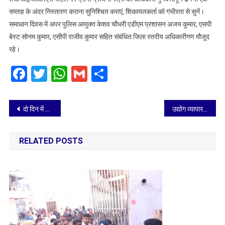
सप्ताह के अंदर निस्तारण कराना सुनिश्चित कराएं, शिकायतकर्ता को गंभीरता से सुनें।
समाधान दिवस में अपर पुलिस आयुक्त केशव चौधरी एडीएम प्रशासन अजय कुमार, एसपी
बेस्ट सोनम कुमार, एसीपी राजीव कुमार सहित संबंधित जिला स्तरीय अधिकारीगण मौजूद
रहे।
Facebook
Twitter
WhatsApp
Gmail
Share
Post
दो दिन में 226 निराश्रित गौवंश को किया गया संरक्षित,20 कैटल कैचर दस्ते निरंतर कर रहे कार्य
उद्योग व्यापार मंडल का प्रतिनिधि मंडल अपर आयुक्त जीएसटी से मिला
navigation
RELATED POSTS