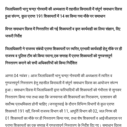
पुनः
जिलाधिकारी भानु चन्द्र गोस्वामी की अध्यक्षता में तहसील किरावली में संपूर्ण समाधान दिवस
कब्जे
हुआ संपन्न, कुल प्राप्त 191 शिकायतों में 14 का किया गया मौके पर समाधान
की
शिकायत
विगत समाधान दिवस में निस्तारित की गई शिकायतों व कृत कार्यवाही का लिया संज्ञान, दिए
पर
जरूरी निर्देश
तहसीलदार
को
जिलाधिकारी ने राजस्व संबंधी प्राप्त शिकायतों पर त्वरित,प्रभावी कार्यवाही हेतु मौके पर ही
लगाई
राजस्व व पुलिस टीम को किया रवाना,एक सप्ताह में प्राप्त शिकायतों को गुणवत्तापूर्ण
कड़ी
निस्तारण कराने को सभी अधिकारियों को किया निर्देशित
फटकार,
अतिक्रमण
आगरा.04 नवंबर। आज जिलाधिकारी भानु चन्द्र गोस्वामी की अध्यक्षता में त्वरित व
कर्ताओं
के
गुणवत्तापूर्ण निस्तारण हेतु तहसील किरावली में संपूर्ण समाधान दिवस का आयोजन संपन्न
विरुद्ध
हुआ। समाधान दिवस में जिलाधिकारी द्वारा फरियादियों की शिकायतों को गंभीरता से सुनकर
एफआईआर
निस्तारण किया गया तथा कहा कि जनमानस की शिकायतों का निराकरण, प्रशासन की
दर्ज
सर्वोच्च प्राथमिकता होनी चाहिए।जनसुनवाई के दौरान विभिन्न विभागों से कुल प्राप्त
कराने
शिकायतें 191 रहीं, जिनमें राजस्व विभाग की 11, आपूर्ति विभाग की 02, जल निगम की
के
01 शिकायतों का मौके पर ही निस्तारण किया गया, तथा शेष शिकायतों व आईजीआरएस पर
दिए
प्राप्त शिकायतों का एक सप्ताह में गुणवत्तापूर्ण निस्तारण के निर्देश दिए गए। समाधान दिवस