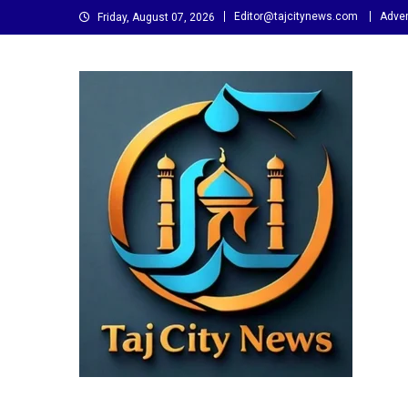
Skip
Editor@tajcitynews.com
Adver
Friday, August 07, 2026
to
content
Taj City News
एक नई सोच…