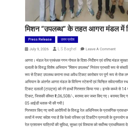
मिशन “उपलब्ध” के तहत आगरा मंडल में टि
Press Release
उत्तर प्रदेश
L.S Baghel
On
July 9, 2026
Leave A Comment
मिशन
आगरा। मंडल रेल प्रबंधक गगन गोयल के दिशा-निर्देशन एवं वरिष्ठ मंडल सुरक्षा 
“उपलब्ध”
दलाली के विरुद्ध विशेष अभियान “मिशन उपलब्ध” निरंतर प्रभावी रूप से संचालित
के
रूप से टिकट उपलब्ध कराना तथा अवैध टिकट कारोबार पर पूर्ण रूप से रोक ल
तहत
अभियान के अंतर्गत आगरा मंडल के विभिन्न स्टेशनों एवं चिन्हित संवेदनशील स
आगरा
मंडल
टिकट दलालों (टाउट्स) को रंगे हाथों गिरफ्तार किया गया। इनके कब्जे से 14
में
टिकट, जिसकी कीमत ₹1,06,508/-, बरामद कर जब्त किए गए। बरामद किए गए टिक
टिकट
05 आईडी ब्लाक भी की गयी |
दलालों
गिरफ्तार किए गए सभी आरोपियों के विरुद्ध रेल अधिनियम के प्रासंगिक प्रावधान
के
तत्वों में स्पष्ट संदेश गया है कि रेलवे परिसर एवं टिकटिंग प्रणाली के दुरुपयोग 
विरुद्ध
रेल प्रशासन यात्रियों की सुविधा, सुरक्षा एवं विश्वास को सर्वोच्च प्राथमिक
सख्त