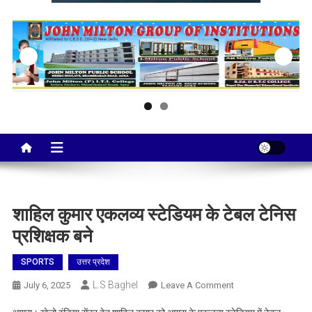
Taj City News
एक नई सोच…
शाहिल कुमार एकलव्य स्टेडियम के टेबल टेनिस
प्रशिक्षक बने
SPORTS
उत्तर प्रदेश
L.S Baghel
On
July 6, 2025
Leave A Comment
शाहिल