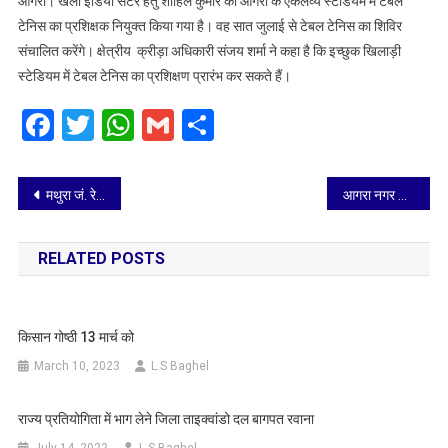
आगरा। खेलो इंडिया सेंटर हेतु शाहिल कुमार को आगरा के एकलव्य स्टेडियम में टेबल
कुमार
टेनिस का प्रशिक्षक नियुक्त किया गया है। वह सात जुलाई से टेबल टेनिस का शिविर
एकलव्य
संचालित करेंगे। क्षेत्रीय क्रीड़ा अधिकारी संजय शर्मा ने कहा है कि इच्छुक खिलाड़ी
स्टेडियम
स्टेडियम में टेबल टेनिस का प्रशिक्षण प्रारंभ कर सकते हैं।
के
टेबल
Facebook
Twitter
WhatsApp
Gmail
Share
टेनिस
प्रशिक्षक
बने
Post
मथुरा जं. रेलवे स्टेशन पर खोया- पाया केंद्र मुड़िया मेले में आये हुए बिछुड़े यात्रियों को मिलवा रहा परिवारीजनों को , प्रशंसा
आगरा नगर निगम द्वारा शहर में रोपे जाएंगे सर्वाधिक पौधे
navigation
RELATED POSTS
किसान गोष्ठी 13 मार्च को
March 10, 2023
L.S Baghel
राज्य प्रतियोगिता में भाग लेने जिला ताइक्वांडो दल बागपत रवाना