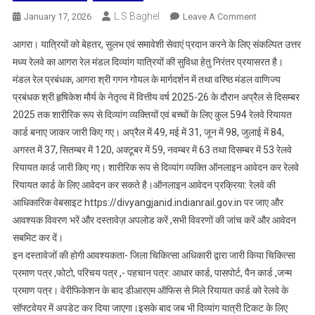
L.S Baghel
On
January 17, 2026
Leave A Comment
शारीरिक
आगरा। यात्रियों को बेहतर, सुलभ एवं समावेशी सेवाएं प्रदान करने के लिए संकल्पित उत्तर
रूप
मध्य रेलवे का आगरा रेल मंडल दिव्यांग यात्रियों की सुविधा हेतु निरंतर प्रयासरत है।
से
मंडल रेल प्रबंधक, आगरा श्री गगन गोयल के मार्गदर्शन में तथा वरिष्ठ मंडल वाणिज्य
दिव्यांग
प्रबंधक श्री हृषिकेश मौर्य के नेतृत्व में वित्तीय वर्ष 2025-26 के दौरान अप्रैल से दिसम्बर
व्यक्तियो
व
2025 तक शारीरिक रूप से दिव्यांग व्यक्तियों एवं बच्चों के लिए कुल 594 रेलवे रियायत
बच्चो
कार्ड बनाए जाकर जारी किए गए। अप्रैल में 49, मई में 31, जून में 98, जुलाई में 84,
के
अगस्त में 37, सितम्बर में 120, अक्टूबर में 59, नवम्बर में 63 तथा दिसम्बर में 53 रेलवे
लिए
रियायत कार्ड जारी किए गए। शारीरिक रूप से दिव्यांग व्यक्ति ऑनलाइन आवेदन कर रेलवे
रेलवे
रियायत कार्ड के लिए आवेदन कर सकते है।ऑनलाइन आवेदन प्रक्रिया: रेलवे की
बना
आधिकारिक वेबसाइट https://divyangjanid.indianrail.gov.in पर जाए और
रहा
आवश्यक विवरण भरें और दस्तावेज़ अपलोड करें ,सभी विवरणों की जांच करें और आवेदन
है
सबमिट कर दें।
रेलवे
इन दस्तावेजों की होगी आवश्यकता- जिला चिकित्सा अधिकारी द्वारा जारी किया चिकित्सा
रियायत
प्रमाण पत्र ,फोटो, परिचय पत्र ,- पहचान पत्र: आधार कार्ड, पासपोर्ट, पैन कार्ड ,जन्म
कार्ड,
प्रमाण पत्र। वेरीफिकेशन के बाद डीआरएम ऑफिस से मिले रियायत कार्ड को रेलवे के
अप्रैल
से
सॉफ्टवेयर में अपडेट कर दिया जाएगा।इसके बाद जब भी दिव्यांग यात्री टिकट के लिए