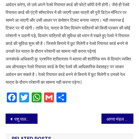
दिसम्बर
आवेदन करेगा, तो उसे अपने रेलवे रियायत कार्ड की फोटो कॉपी देनी होगी। जैसे ही रेलवे
-2025
रियायत कार्ड की एंट्री सॉफ्टवेयर में की जाएगी उक्त यात्री की पूरी डिटेल मॉनिटर पर
तक
सामने आ जाएगी और उसी आधार पर कंसेशन टिकट बनाया जाएगा। यही व्यवस्था ई
594
टिकट पर भी रहेगी। ताकि रेल, यात्रा के लिए दिव्यांग यात्रियों को किसी प्रकार की कोई
रेलवे
परेशानी न उठानी पड़े, दिव्यांग यात्रियों की सुविधा को ध्यान में रखते हुए रेलवे ने रियायत
रियायत
कार्ड की सुविधा शुरू की है। जिससे किराये में छूट मिलेगी व रेलवे रियायत कार्ड बनने से
कार्ड
उनको रेल यात्रा के दौरान परेशानी का सामना नही करना पढ़ेगा|
बना
जनसंपर्क अधिकारी कु. प्रशस्ति श्रीवास्तव ने बताया की शारीरिक रूप से दिव्यांग व्यक्ति
कर
अब ऑनलाइन रेलवे रियायत कार्ड के लिए रेलवे की आधिकारिक वेबसाइट पर जाकर
जारी
आवेदन कर सकते है। रेलवे रियायत कार्ड बनने से किराये में छूट मिलेगी व उनको रेल
किये
यात्रा के दौरान परेशानी का सामना नही करना पड़ेगा |
Facebook
Twitter
WhatsApp
Gmail
Share
Post
पशु पालकों को नालियों में गोबर बहाना पड़ा भारी, हजारों रुपये जुर्माना
आगरा मंडल में अनावश्यक अलार्म चेन पुलिंग (ACP) पर नियंत्रण के लिए संयुक्त कार्यवाही
navigation
RELATED POSTS