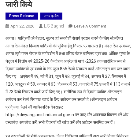
जारी किये
Press Release
उत्तर प्रदेश
L.S Baghel
On
April 22, 2026
Leave A Comment
शारीरिक
आगरा। यात्रियों को बेहतर, सुलभ एवं समावेशी सेवाएं प्रदान करने के लिए संकल्पित
रूप
आगरा रेल मंडल दिव्यांग यात्रियों की सुविधा हेतु निरंतर प्रयासरत है। मंडल रेल प्रबंधक,
से
आगरा श्री गगन गोयल के मार्गदर्शन में तथा वरिष्ठ मंडल वाणिज्य प्रबंधक अंकित गुप्ता के
दिव्यांग
नेतृत्व में वित्तीय वर्ष 2025-26 के दौरान अप्रैल से मार्च -2026 तक शारीरिक रूप से
व्यक्तियो
व
दिव्यांग व्यक्तियों एवं बच्चों के लिए कुल 855 रेलवे रियायत कार्ड ऑनलाइन बना कर जारी
बच्चो
किए गए। अप्रैल में 49, मई में 31, जून में 98, जुलाई में 84, अगस्त में 37, सितम्बर में
के
120, अक्टूबर में 59, नवम्बर में 63, दिसम्बर में 53 ,जनवरी में 75,फ़रवरी में 113 व मार्च
लिए
में 73 रेलवे रियायत कार्ड जारी किए गए। शारीरिक रूप से दिव्यांग व्यक्ति ऑनलाइन
रेलवे
आवेदन कर रेलवे रियायत कार्ड के लिए आवेदन कर सकते है।ऑनलाइन आवेदन
बना
प्रक्रिया: रेलवे की आधिकारिक वेबसाइट
रहा
https://divyangjanid.indianrail.gov.in पर जाए और आवश्यक विवरण भरें और
है ऑनलाइन
दस्तावेज़ अपलोड करें ,सभी विवरणों की जांच करें और आवेदन सबमिट कर दें।
रेलवे
रियायत
इन दस्तावेजों की होगी आवश्यकता- जिला चिकित्सा अधिकारी द्वारा जारी किया चिकित्सा