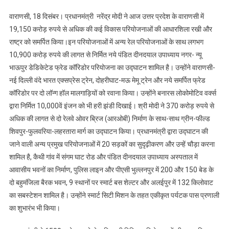
प्रधानमंत्री
वाराणसी, 18 दिसंबर। प्रधानमंत्री नरेंद्र मोदी ने आज उत्तर प्रदेश के वाराणसी में
ने
19,150 करोड़ रुपये से अधिक की कई विकास परियोजनाओं की आधारशिला रखी और
उत्तर
राष्ट्र को समर्पित किया।इन परियोजनाओं में अन्य रेल परियोजनाओं के साथ लगभग
प्रदेश
10,900 करोड़ रुपये की लागत से निर्मित नये पंडित दीनदयाल उपाध्याय नगर- न्यू
के
वाराणसी
भाऊपुर डेडिकेटेड फ्रेड कॉरिडोर परियोजना का उद्घाटन शामिल है। उन्होंने वाराणसी-
में
नई दिल्ली वंदे भारत एक्सप्रेस ट्रेन, दोहरीघाट-मऊ मेमू ट्रेन और नये समर्पित फ्रेड
19,150
कॉरिडोर पर दो लॉन्ग हॉल मालगाड़ियों को रवाना किया। उन्होंने बनारस लोकोमोटिव वर्क्स
करोड़
द्वारा निर्मित 10,000वें इंजन को भी हरी झंडी दिखाई। श्री मोदी ने 370 करोड़ रुपये से
रुपये
अधिक की लागत से दो रेलवे ओवर ब्रिज (आरओबी) निर्माण के साथ-साथ ग्रीन-फील्ड
से
शिवपुर-फुलवरिया-लहरतारा मार्ग का उद्घाटन किया। प्रधानमंत्री द्वारा उद्घाटन की
अधिक
जाने वाली अन्य प्रमुख परियोजनाओं में 20 सड़कों का सुदृढ़ीकरण और उन्हें चौड़ा करना
की
शामिल है, कैथी गांव में संगम घाट रोड और पंडित दीनदयाल उपाध्याय अस्पताल में
कई
आवासीय भवनों का निर्माण, पुलिस लाइन और पीएसी भुल्लनपुर में 200 और 150 बेड के
विकास
दो बहुमंजिला बैरक भवन, 9 स्थानों पर स्मार्ट बस शेल्टर और अलईपुर में 132 किलोवाट
परियोजनाओं
का सबस्टेशन शामिल है। उन्होंने स्मार्ट सिटी मिशन के तहत एकीकृत पर्यटक पास प्रणाली
की
आधारशिला
का शुभारंभ भी किया।
रखी