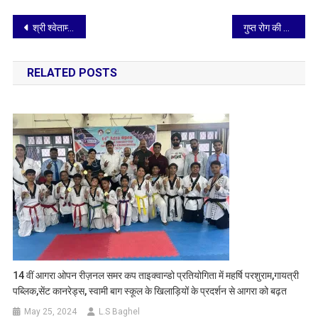
Post
श्री श्वेताम्बर स्थानकवासी जैन समिति की चुनाव विज्ञप्ति अलग से जारी होगी
गुप्त रोग की दवा लेने पहुंची महिला से झोलाछाप ने किया दुष्कर्म?
navigation
RELATED POSTS
14 वीं आगरा ओपन रीज़नल समर कप ताइक्वान्डो प्रतियोगिता में महर्षि परशुराम,गायत्री
पब्लिक,सेंट कानरेड्स, स्वामी बाग स्कूल के खिलाड़ियों के प्रदर्शन से आगरा को बढ़त
May 25, 2024
L.S Baghel