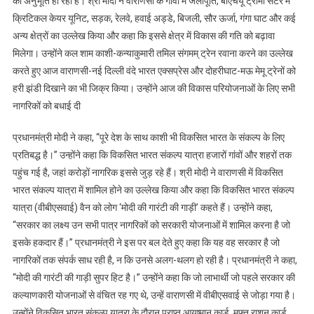
की अनुभूति हो रही है। श्री मोदी ने वाराणसी के गांवों में जलापूर्ति, बीएचयू ट्रॉमा सेंटर में
क्रिटिकल केयर यूनिट, सड़क, रेलवे, हवाई अड्डे, बिजली, सौर ऊर्जा, गंगा घाट और कई
अन्य क्षेत्रों का उल्लेख किया और कहा कि इससे क्षेत्र में विकास की गति को बढ़ावा
मिलेगा। उन्होंने कल शाम काशी-कन्याकुमारी तमिल संगमम् ट्रेन रवाना करने का उल्लेख
करते हुए आज वाराणसी-नई दिल्ली वंदे भारत एक्सप्रेस और दोहरीघाट-मऊ मेमू ट्रेनों को
हरी झंडी दिखाने का भी जिक्र किया। उन्होंने आज की विकास परियोजनाओं के लिए सभी
नागरिकों को बधाई दी
प्रधानमंत्री मोदी ने कहा, “पूरे देश के साथ काशी भी विकसित भारत के संकल्प के लिए
प्रतिबद्ध है।” उन्होंने कहा कि विकसित भारत संकल्प यात्रा हजारों गांवों और शहरों तक
पहुंच गई है, जहां करोड़ों नागरिक इससे जुड़ रहे हैं। श्री मोदी ने वाराणसी में विकसित
भारत संकल्प यात्रा में शामिल होने का उल्लेख किया और कहा कि विकसित भारत संकल्प
यात्रा (वीबीएसवाई) वैन को लोग ‘मोदी की गारंटी की गाड़ी’ कहते हैं। उन्होंने कहा,
“सरकार का लक्ष्य उन सभी पात्र नागरिकों को सरकारी योजनाओं में शामिल करना है जो
इसके हकदार हैं।” प्रधानमंत्री ने इस पर बल देते हुए कहा कि यह वह सरकार है जो
नागरिकों तक संपर्क साध रही है, न कि उनसे अलग-थलग हो रही है। प्रधानमंत्री ने कहा,
“मोदी की गारंटी की गाड़ी सुपर हिट है।” उन्होंने कहा कि जो लाभार्थी जो पहले सरकार की
कल्याणकारी योजनाओं से वंचित रह गए थे, उन्हें वाराणसी में वीबीएसवाई से जोड़ा गया है।
उन्होंने विकसित भारत संकल्प यात्रा के दौरान प्राप्त आयुष्मान कार्ड, मुफ्त राशन कार्ड,